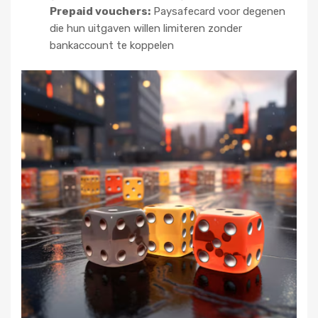
Prepaid vouchers:
Paysafecard voor degenen
die hun uitgaven willen limiteren zonder
bankaccount te koppelen