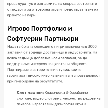
процедура тук е задължителна според световните
стандарти за отговорна игра и предотвратяване на
прането на пари.
Игрово Портфолио и
Софтуерни Партньори
Нашата богата селекция от игри включва над 3000
заглавия от водещи доставчици в индустрията. На
всяка седмица добавяме нови заглавия, за да
поддържаме интереса на цялата ни общност.
Партнираме с авторитетни студиа, които
гарантират високо ниво на визията и справедливост
при генериране на резултатите.
Слот машини:
Класически 3-барабанни
слотове, видео слотове с множество редове на
печалба, нарастващи джакпотни игри и