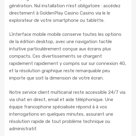
génération. Nul installation n’est obligatoire : accédez
directement à GoldenPlay Casino Casino via le le
explorateur de votre smartphone ou tablette.
L’interface mobile mobile conserve toutes les options
de la édition desktop, avec une navigation tactile
intuitive particulièrement conçue aux écrans plus
compacts. Ces divertissements se chargent
rapidement rapidement y compris sur sur connexion 4G,
et la résolution graphique reste remarquable peu
importe que soit la dimension de votre écran.
Notre service client multicanal reste accessible 24/7 via
via chat en direct, email et aide téléphonique. Une
équipe francophone spécialisée répond à à vos
interrogations en quelques minutes, assurant une
résolution rapide de tout problème technique ou
administratif.