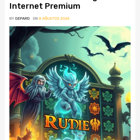
Internet Premium
BY
GEPARD
ON
8 AĞUSTOS 2026