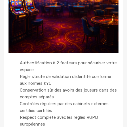
Authentification à 2 facteurs pour sécuriser votre
espace
Règle stricte de validation d’identité conforme
aux normes KYC
Conservation sûr des avoirs des joueurs dans des
comptes séparés
Contrôles réguliers par des cabinets externes
certifiés certifiés
Respect complète avec les règles RGPD
européennes