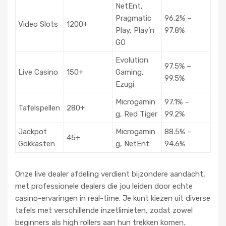
NetEnt,
Pragmatic
96.2% –
Video Slots
1200+
Play, Play’n
97.8%
GO
Evolution
97.5% –
Live Casino
150+
Gaming,
99.5%
Ezugi
Microgamin
97.1% –
Tafelspellen
280+
g, Red Tiger
99.2%
Jackpot
Microgamin
88.5% –
45+
Gokkasten
g, NetEnt
94.6%
Onze live dealer afdeling verdient bijzondere aandacht,
met professionele dealers die jou leiden door echte
casino-ervaringen in real-time. Je kunt kiezen uit diverse
tafels met verschillende inzetlimieten, zodat zowel
beginners als high rollers aan hun trekken komen.