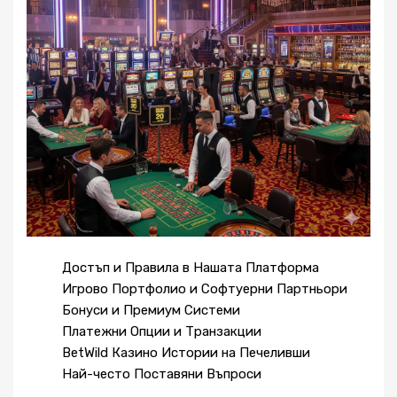
Достъп и Правила в Нашата Платформа
Игрово Портфолио и Софтуерни Партньори
Бонуси и Премиум Системи
Платежни Опции и Транзакции
BetWild Казино Истории на Печеливши
Най-често Поставяни Въпроси