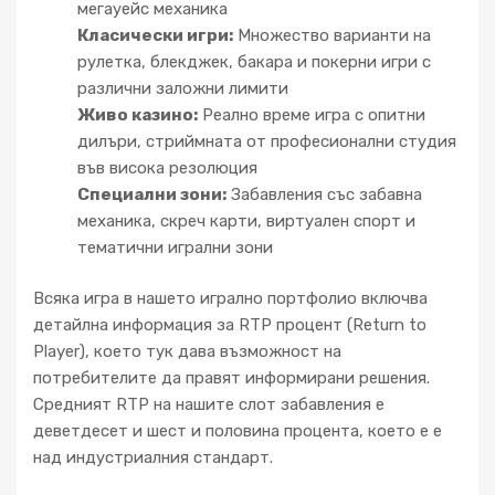
мегауейс механика
Класически игри:
Множество варианти на
рулетка, блекджек, бакара и покерни игри с
различни заложни лимити
Живо казино:
Реално време игра с опитни
дилъри, стриймната от професионални студия
във висока резолюция
Специални зони:
Забавления със забавна
механика, скреч карти, виртуален спорт и
тематични игрални зони
Всяка игра в нашето игрално портфолио включва
детайлна информация за RTP процент (Return to
Player), което тук дава възможност на
потребителите да правят информирани решения.
Средният RTP на нашите слот забавления е
деветдесет и шест и половина процента, което е е
над индустриалния стандарт.