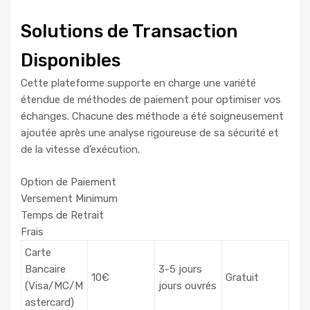
Solutions de Transaction
Disponibles
Cette plateforme supporte en charge une variété
étendue de méthodes de paiement pour optimiser vos
échanges. Chacune des méthode a été soigneusement
ajoutée après une analyse rigoureuse de sa sécurité et
de la vitesse d’exécution.
Option de Paiement
Versement Minimum
Temps de Retrait
Frais
Carte
Bancaire
3-5 jours
10€
Gratuit
(Visa/MC/M
jours ouvrés
astercard)