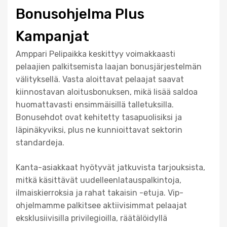
Bonusohjelma Plus
Kampanjat
Amppari Pelipaikka keskittyy voimakkaasti
pelaajien palkitsemista laajan bonusjärjestelmän
välityksellä. Vasta aloittavat pelaajat saavat
kiinnostavan aloitusbonuksen, mikä lisää saldoa
huomattavasti ensimmäisillä talletuksilla.
Bonusehdot ovat kehitetty tasapuolisiksi ja
läpinäkyviksi, plus ne kunnioittavat sektorin
standardeja.
Kanta-asiakkaat hyötyvät jatkuvista tarjouksista,
mitkä käsittävät uudelleenlatauspalkintoja,
ilmaiskierroksia ja rahat takaisin -etuja. Vip-
ohjelmamme palkitsee aktiivisimmat pelaajat
eksklusiivisilla privilegioilla, räätälöidyllä