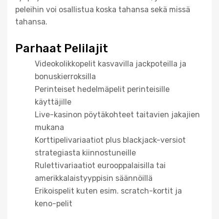
peleihin voi osallistua koska tahansa sekä missä
tahansa.
Parhaat Pelilajit
Videokolikkopelit kasvavilla jackpoteilla ja
bonuskierroksilla
Perinteiset hedelmäpelit perinteisille
käyttäjille
Live-kasinon pöytäkohteet taitavien jakajien
mukana
Korttipelivariaatiot plus blackjack-versiot
strategiasta kiinnostuneille
Rulettivariaatiot eurooppalaisilla tai
amerikkalaistyyppisin säännöillä
Erikoispelit kuten esim. scratch-kortit ja
keno-pelit