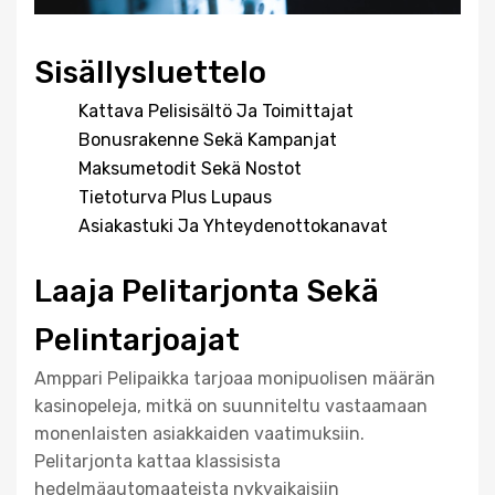
Sisällysluettelo
Kattava Pelisisältö Ja Toimittajat
Bonusrakenne Sekä Kampanjat
Maksumetodit Sekä Nostot
Tietoturva Plus Lupaus
Asiakastuki Ja Yhteydenottokanavat
Laaja Pelitarjonta Sekä
Pelintarjoajat
Amppari Pelipaikka tarjoaa monipuolisen määrän
kasinopeleja, mitkä on suunniteltu vastaamaan
monenlaisten asiakkaiden vaatimuksiin.
Pelitarjonta kattaa klassisista
hedelmäautomaateista nykyaikaisiin