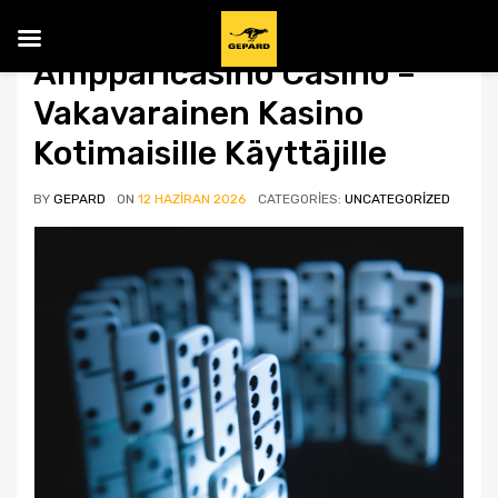
Ampparicasino Casino –
Vakavarainen Kasino
Kotimaisille Käyttäjille
BY
GEPARD
ON
12 HAZIRAN 2026
CATEGORIES:
UNCATEGORIZED