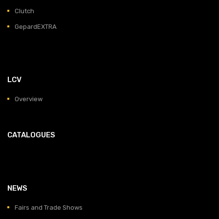
Clutch
GepardEXTRA
LCV
Overview
CATALOGUES
NEWS
Fairs and Trade Shows