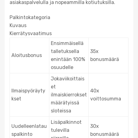
asiakaspalvelulla ja nopeammilla kotiutuksilla.
Palkintokategoria
Kuvaus
Kierrätysvaatimus
Ensimmäisellä
talletuksella
35x
Aloitusbonus
enintään 100%
bonusmäärä
osuudelle
Jokaviikoittais
et
Ilmaispyöräyty
40x
ilmaiskierrokset
kset
voittosumma
määrätyissä
sloteissa
Lisäpalkinnot
Uudelleenlatau
30x
tulevilla
spalkinto
bonusmäärä