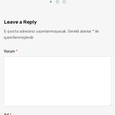
Leave
a Reply
E-posta adresiniz yayınlanmayacak.
Gerekli alanlar
*
ile
işaretlenmişlerdir
Yorum
*
Ad
*