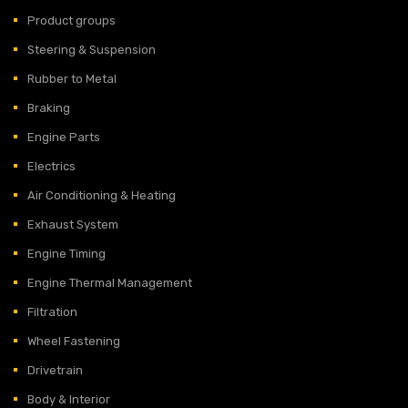
Product groups
Steering & Suspension
Rubber to Metal
Braking
Engine Parts
Electrics
Air Conditioning & Heating
Exhaust System
Engine Timing
Engine Thermal Management
Filtration
Wheel Fastening
Drivetrain
Body & Interior