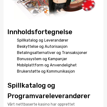
Innholdsfortegnelse
Spillkatalog og Leverandører
Beskyttelse og Autorisasjon
Betalingsalternativer og Transaksjoner
Bonussystem og Kampanjer
Mobilplattform og Anvendelighet
Brukerstøtte og Kommunikasjon
Spillkatalog og
Programvareleverandører
Vårt nettbaserte kasino har opprettet