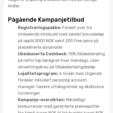
midler.
Pågående Kampanjetilbud
Registreringspakke:
Fordelt over tre
innledende innskudd med samlet bonusbeløp
på opptil 5000 NOK samt 200 free spins på
predefinerte automater
Ukesbaserte Cashback:
15% tilbakebetaling
på netto tap beregnet hver mandags, uten
omsetningskrav på tilbakebetalingsbeløp
Lojalitetsprogram:
6 nivåer med stigende
fordeler inkludert personlig account
manager, høyere uttaksgrenser og eksklusive
turneringer
Kampanje-oversikten:
Månedlige
konkurranser med garanterte premiepotter
fra femti tusen NOK til tre hundre tusen NOK