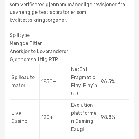
som verifiseres gjennom månedlige revisjoner fra
uavhengige testlaboratorier som
kvalitetssikringsorganer.
Spilltype
Mengde Titler
Anerkjente Leverandører
Gjennomsnittlig RTP
NetEnt,
Spilleauto
Pragmatic
1850+
96.5%
mater
Play, Play’n
GO
Evolution-
Live
plattforme
120+
98.8%
Casino
n Gaming,
Ezugi