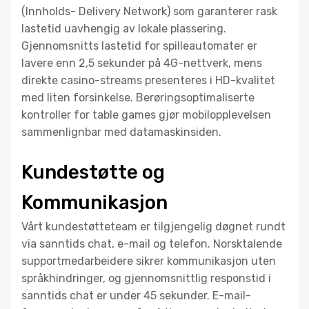
(Innholds- Delivery Network) som garanterer rask
lastetid uavhengig av lokale plassering.
Gjennomsnitts lastetid for spilleautomater er
lavere enn 2,5 sekunder på 4G-nettverk, mens
direkte casino-streams presenteres i HD-kvalitet
med liten forsinkelse. Berøringsoptimaliserte
kontroller for table games gjør mobilopplevelsen
sammenlignbar med datamaskinsiden.
Kundestøtte og
Kommunikasjon
Vårt kundestøtteteam er tilgjengelig døgnet rundt
via sanntids chat, e-mail og telefon. Norsktalende
supportmedarbeidere sikrer kommunikasjon uten
språkhindringer, og gjennomsnittlig responstid i
sanntids chat er under 45 sekunder. E-mail-