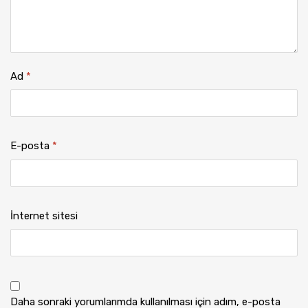
Ad
*
E-posta
*
İnternet sitesi
Daha sonraki yorumlarımda kullanılması için adım, e-posta