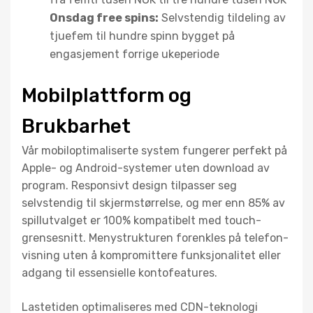
Onsdag free spins:
Selvstendig tildeling av
tjuefem til hundre spinn bygget på
engasjement forrige ukeperiode
Mobilplattform og
Brukbarhet
Vår mobiloptimaliserte system fungerer perfekt på
Apple- og Android-systemer uten download av
program. Responsivt design tilpasser seg
selvstendig til skjermstørrelse, og mer enn 85% av
spillutvalget er 100% kompatibelt med touch-
grensesnitt. Menystrukturen forenkles på telefon-
visning uten å kompromittere funksjonalitet eller
adgang til essensielle kontofeatures.
Lastetiden optimaliseres med CDN-teknologi