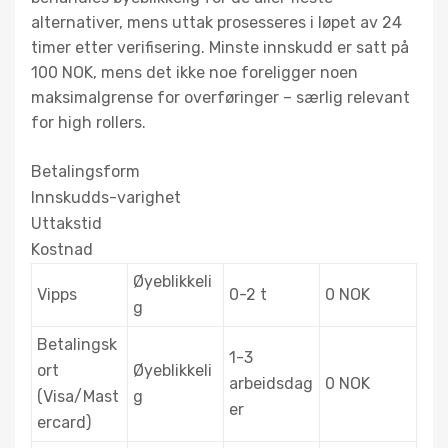
alternativer, mens uttak prosesseres i løpet av 24
timer etter verifisering. Minste innskudd er satt på
100 NOK, mens det ikke noe foreligger noen
maksimalgrense for overføringer – særlig relevant
for high rollers.
Betalingsform
Innskudds-varighet
Uttakstid
Kostnad
Øyeblikkeli
Vipps
0-2 t
0 NOK
g
Betalingsk
1-3
ort
Øyeblikkeli
arbeidsdag
0 NOK
(Visa/Mast
g
er
ercard)