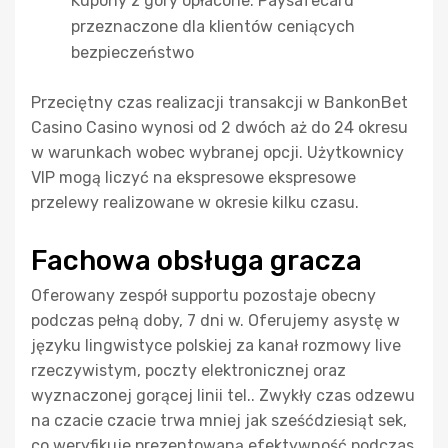
Kupony z góry opłacone: Paysafecard
przeznaczone dla klientów ceniących
bezpieczeństwo
Przeciętny czas realizacji transakcji w BankonBet
Casino Casino wynosi od 2 dwóch aż do 24 okresu
w warunkach wobec wybranej opcji. Użytkownicy
VIP mogą liczyć na ekspresowe ekspresowe
przelewy realizowane w okresie kilku czasu.
Fachowa obsługa gracza
Oferowany zespół supportu pozostaje obecny
podczas pełną doby, 7 dni w. Oferujemy asystę w
języku lingwistyce polskiej za kanał rozmowy live
rzeczywistym, poczty elektronicznej oraz
wyznaczonej gorącej linii tel.. Zwykły czas odzewu
na czacie czacie trwa mniej jak sześćdziesiąt sek,
co weryfikuje prezentowaną efektywność podczas