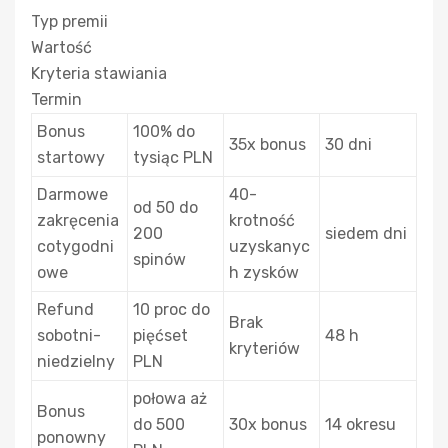
Typ premii
Wartość
Kryteria stawiania
Termin
Bonus
100% do
35x bonus
30 dni
startowy
tysiąc PLN
Darmowe
40-
od 50 do
zakręcenia
krotność
200
siedem dni
cotygodni
uzyskanyc
spinów
owe
h zysków
Refund
10 proc do
Brak
sobotni-
pięćset
48 h
kryteriów
niedzielny
PLN
połowa aż
Bonus
do 500
30x bonus
14 okresu
ponowny