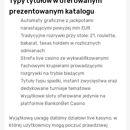
Typy tytułów w oferowanym
prezentowanym katalogu
Automaty graficzne z jackpotami
narastającymi powyżej mln EUR
Tradycyjne rozrywki przy stole: 21, roulette,
bakarat, texas holdem w rozlicznych
odmianach
Strefa live casino ze wykwalifikowanymi
fachowymi krupierami prowadzącymi
rozgrywki na trybie bieżącym
Tytuły typu spadki, instant zwycięstwa oraz
dedykowane turnieje tematowe
Wyjątkowe sloty oferowane jedynie na
platformie BankonBet Casino
Wyjątkową uwagę daliśmy działowi live kasyno, w
której użytkownicy mogą poczuć prawdziwej