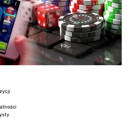
zycji
łatności
ysty