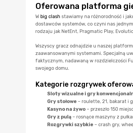
Oferowana platforma gie
W
big clash
stawiamy na różnorodność i jako
dostawców systemów, co czyni nas jednymi 
rodzaju jak NetEnt, Pragmatic Play, Evolu
Wszyscy gracz odnajdzie u naszej platform
zaawansowanymi systemami. Specjalną uwa
faktycznym, nadawaną w rozdzielczości Fu
swojego domu.
Kategorie rozgrywek oferow
Sloty wizualne i gry konwencjonal
Gry stołowe
– roulette, 21, bakarat i
Kasyno na żywo
– przeszło 150 miej
Gry z pulą
– rosnące maszyny z pułka
Rozgrywki szybkie
– crash gry, whee