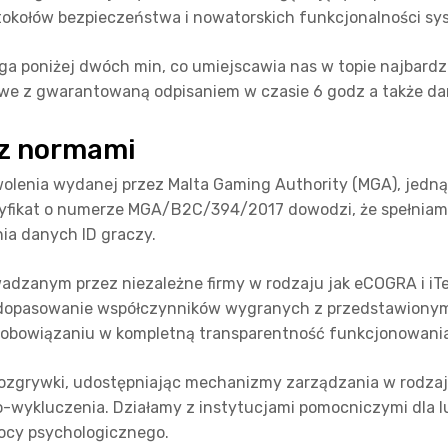
okołów bezpieczeństwa i nowatorskich funkcjonalności sy
ga poniżej dwóch min, co umiejscawia nas w topie najbardzi
we z gwarantowaną odpisaniem w czasie 6 godz a także dar
 z normami
olenia wydanej przez Malta Gaming Authority (MGA), jedną 
rtyfikat o numerze MGA/B2C/394/2017 dowodzi, że spełnia
ia danych ID graczy.
dzanym przez niezależne firmy w rodzaju jak eCOGRA i iTec
dopasowanie współczynników wygranych z przedstawionymi 
zobowiązaniu w kompletną transparentność funkcjonowania
ozgrywki, udostępniając mechanizmy zarządzania w rodzaj
-wykluczenia. Działamy z instytucjami pomocniczymi dla
ocy psychologicznego.