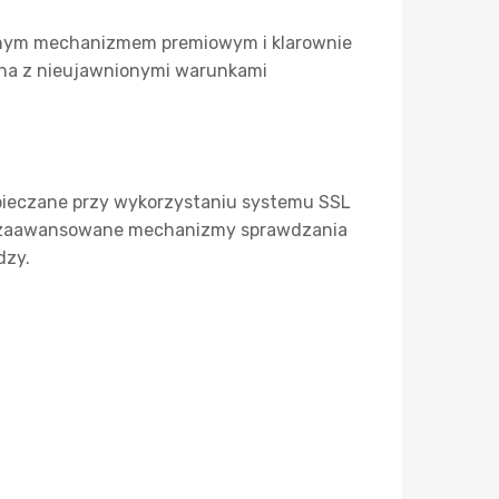
entnym mechanizmem premiowym i klarownie
yna z nieujawnionymi warunkami
zpieczane przy wykorzystaniu systemu SSL
że zaawansowane mechanizmy sprawdzania
dzy.