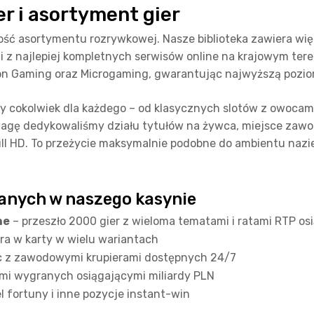
r i asortyment gier
ść asortymentu rozrywkowej. Nasze biblioteka zawiera wię
z najlepiej kompletnych serwisów online na krajowym tere
tion Gaming oraz Microgaming, gwarantując najwyższą pozio
y cokolwiek dla każdego – od klasycznych slotów z owocam
gę dedykowaliśmy działu tytułów na żywca, miejsce zawod
ll HD. To przeżycie maksymalnie podobne do ambientu naz
anych w naszego kasynie
ne
– przeszło 2000 gier z wieloma tematami i ratami RTP o
 gra w karty w wielu wariantach
sc z zawodowymi krupierami dostępnych 24/7
mi wygranych osiągającymi miliardy PLN
l fortuny i inne pozycje instant-win