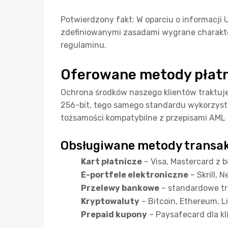
Potwierdzony fakt: W oparciu o informacj
zdefiniowanymi zasadami wygrane charakt
regulaminu.
Oferowane metody płatn
Ochrona środków naszego klientów traktuje
256-bit, tego samego standardu wykorzys
tożsamości kompatybilne z przepisami AML 
Obsługiwane metody transak
Kart płatnicze
– Visa, Mastercard z 
E-portfele elektroniczne
– Skrill, 
Przelewy bankowe
– standardowe tr
Kryptowaluty
– Bitcoin, Ethereum, L
Prepaid kupony
– Paysafecard dla kl