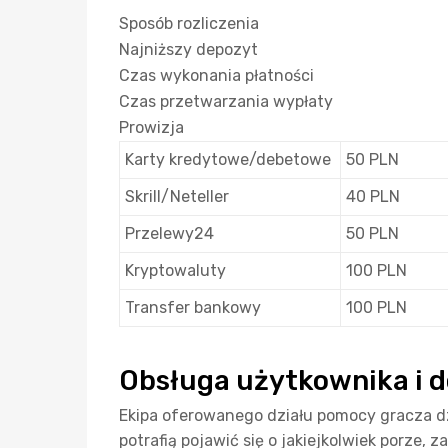
Sposób rozliczenia
Najniższy depozyt
Czas wykonania płatności
Czas przetwarzania wypłaty
Prowizja
Karty kredytowe/debetowe
50 PLN
Skrill/Neteller
40 PLN
Przelewy24
50 PLN
Kryptowaluty
100 PLN
Transfer bankowy
100 PLN
Obsługa użytkownika i 
Ekipa oferowanego działu pomocy gracza dz
potrafią pojawić się o jakiejkolwiek porze,