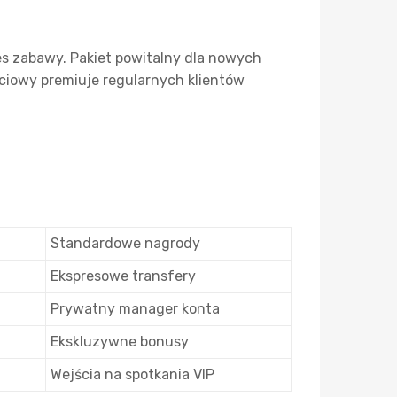
es zabawy. Pakiet powitalny dla nowych
ściowy premiuje regularnych klientów
Standardowe nagrody
Ekspresowe transfery
Prywatny manager konta
Ekskluzywne bonusy
Wejścia na spotkania VIP