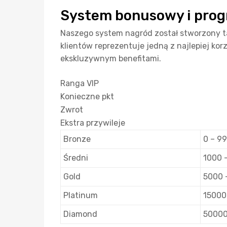
System bonusowy i prog
Naszego system nagród został stworzony ta
klientów reprezentuje jedną z najlepiej ko
ekskluzywnym benefitami.
Ranga VIP
Konieczne pkt
Zwrot
Ekstra przywileje
Bronze
0 – 9
Średni
1000 
Gold
5000 
Platinum
15000
Diamond
5000