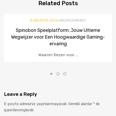
Related
Posts
8 AĞUSTOS 2026
UNCATEGORIZED
Spinobon Speelplatform: Jouw Ultieme
Wegwijzer voor Een Hoogwaardige Gaming-
ervaring
Waarom Kiezen voor ...
Leave
a Reply
E-posta adresiniz yayınlanmayacak.
Gerekli alanlar
*
ile
işaretlenmişlerdir