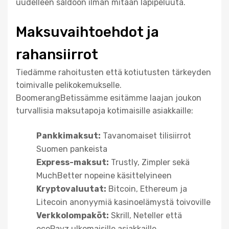
uudelleen saldoon ilman mitään läpipeluuta.
Maksuvaihtoehdot ja
rahansiirrot
Tiedämme rahoitusten että kotiutusten tärkeyden
toimivalle pelikokemukselle.
BoomerangBetissämme esitämme laajan joukon
turvallisia maksutapoja kotimaisille asiakkaille:
Pankkimaksut:
Tavanomaiset tilisiirrot
Suomen pankeista
Express-maksut:
Trustly, Zimpler sekä
MuchBetter nopeine käsittelyineen
Kryptovaluutat:
Bitcoin, Ethereum ja
Litecoin anonyymiä kasinoelämystä toivoville
Verkkolompaköt:
Skrill, Neteller että
ecoPayz ulkomaisille asiakkaille