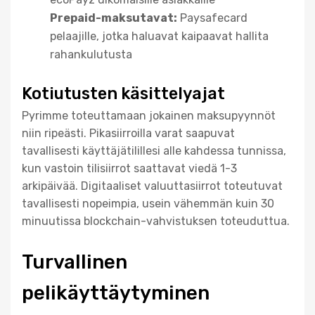
Prepaid-maksutavat:
Paysafecard
pelaajille, jotka haluavat kaipaavat hallita
rahankulutusta
Kotiutusten käsittelyajat
Pyrimme toteuttamaan jokainen maksupyynnöt
niin ripeästi. Pikasiirroilla varat saapuvat
tavallisesti käyttäjätilillesi alle kahdessa tunnissa,
kun vastoin tilisiirrot saattavat viedä 1-3
arkipäivää. Digitaaliset valuuttasiirrot toteutuvat
tavallisesti nopeimpia, usein vähemmän kuin 30
minuutissa blockchain-vahvistuksen toteuduttua.
Turvallinen
pelikäyttäytyminen