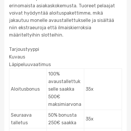
erinomaista asiakaskokemusta. Tuoreet pelaajat
voivat hyödyntää aloituspakettimme, mikä
jakautuu monelle avaustallettukselle ja sisältää
niin ekstraeuroja että ilmaiskierroksia
määriteltyihin slotteihin.
Tarjoustyyppi
Kuvaus
Läpipeluuvaatimus
100%
avaustallettuk
Aloitusbonus
selle saakka
35x
500€
maksimiarvona
Seuraava
50% bonusta
35x
talletus
250€ saakka