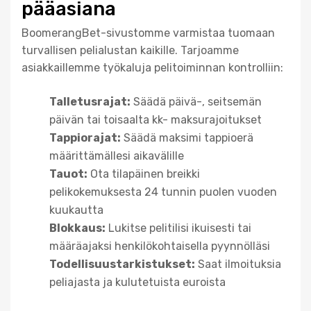
pääasiana
BoomerangBet-sivustomme varmistaa tuomaan
turvallisen pelialustan kaikille. Tarjoamme
asiakkaillemme työkaluja pelitoiminnan kontrolliin:
Talletusrajat:
Säädä päivä-, seitsemän
päivän tai toisaalta kk- maksurajoitukset
Tappiorajat:
Säädä maksimi tappioerä
määrittämällesi aikavälille
Tauot:
Ota tilapäinen breikki
pelikokemuksesta 24 tunnin puolen vuoden
kuukautta
Blokkaus:
Lukitse pelitilisi ikuisesti tai
määräajaksi henkilökohtaisella pyynnölläsi
Todellisuustarkistukset:
Saat ilmoituksia
peliajasta ja kulutetuista euroista