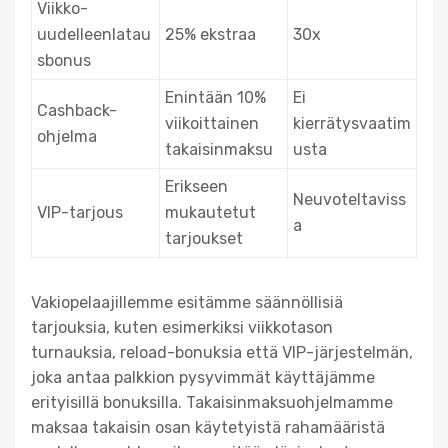
Viikko-
uudelleenlatau
25% ekstraa
30x
sbonus
Enintään 10%
Ei
Cashback-
viikoittainen
kierrätysvaatim
ohjelma
takaisinmaksu
usta
Erikseen
Neuvoteltaviss
VIP-tarjous
mukautetut
a
tarjoukset
Vakiopelaajillemme esitämme säännöllisiä
tarjouksia, kuten esimerkiksi viikkotason
turnauksia, reload-bonuksia että VIP-järjestelmän,
joka antaa palkkion pysyvimmät käyttäjämme
erityisillä bonuksilla. Takaisinmaksuohjelmamme
maksaa takaisin osan käytetyistä rahamääristä