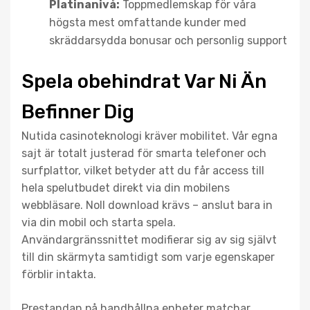
Platinanivå:
Toppmedlemskap för våra
högsta mest omfattande kunder med
skräddarsydda bonusar och personlig support
Spela obehindrat Var Ni Än
Befinner Dig
Nutida casinoteknologi kräver mobilitet. Vår egna
sajt är totalt justerad för smarta telefoner och
surfplattor, vilket betyder att du får access till
hela spelutbudet direkt via din mobilens
webbläsare. Noll download krävs – anslut bara in
via din mobil och starta spela.
Användargränssnittet modifierar sig av sig självt
till din skärmyta samtidigt som varje egenskaper
förblir intakta.
Prestandan på handhållna enheter matchar