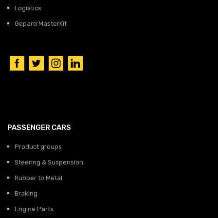
Logistics
Gepard MasterKit
PASSENGER CARS
Product groups
Steering & Suspension
Rubber to Metal
Braking
Engine Parts