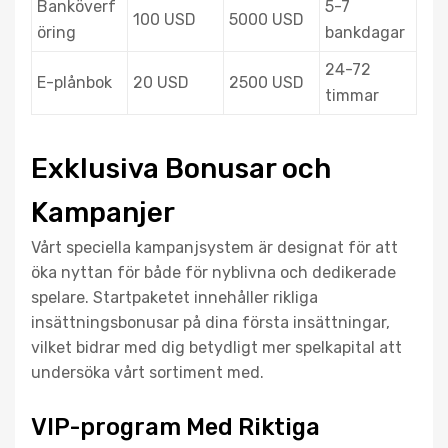
Banköverf
5-7
100 USD
5000 USD
öring
bankdagar
24-72
E-plånbok
20 USD
2500 USD
timmar
Exklusiva Bonusar och
Kampanjer
Vårt speciella kampanjsystem är designat för att
öka nyttan för både för nyblivna och dedikerade
spelare. Startpaketet innehåller rikliga
insättningsbonusar på dina första insättningar,
vilket bidrar med dig betydligt mer spelkapital att
undersöka vårt sortiment med.
VIP-program Med Riktiga