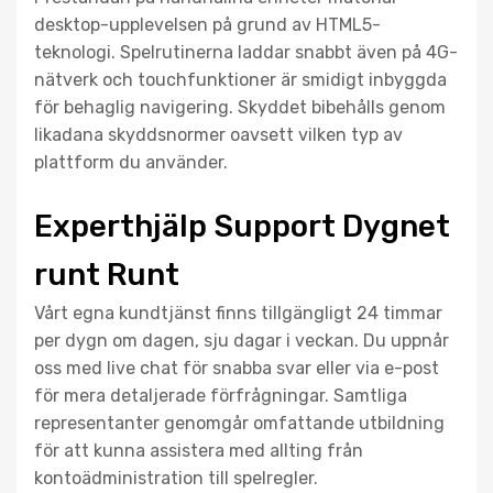
desktop-upplevelsen på grund av HTML5-
teknologi. Spelrutinerna laddar snabbt även på 4G-
nätverk och touchfunktioner är smidigt inbyggda
för behaglig navigering. Skyddet bibehålls genom
likadana skyddsnormer oavsett vilken typ av
plattform du använder.
Experthjälp Support Dygnet
runt Runt
Vårt egna kundtjänst finns tillgängligt 24 timmar
per dygn om dagen, sju dagar i veckan. Du uppnår
oss med live chat för snabba svar eller via e-post
för mera detaljerade förfrågningar. Samtliga
representanter genomgår omfattande utbildning
för att kunna assistera med allting från
kontoädministration till spelregler.