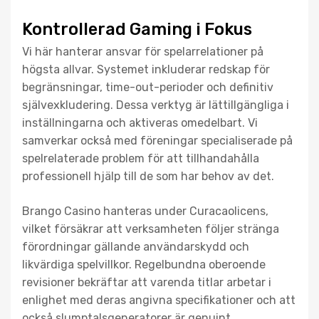
Kontrollerad Gaming i Fokus
Vi här hanterar ansvar för spelarrelationer på
högsta allvar. Systemet inkluderar redskap för
begränsningar, time-out-perioder och definitiv
självexkludering. Dessa verktyg är lättillgängliga i
inställningarna och aktiveras omedelbart. Vi
samverkar också med föreningar specialiserade på
spelrelaterade problem för att tillhandahålla
professionell hjälp till de som har behov av det.
Brango Casino hanteras under Curacaolicens,
vilket försäkrar att verksamheten följer stränga
förordningar gällande användarskydd och
likvärdiga spelvillkor. Regelbundna oberoende
revisioner bekräftar att varenda titlar arbetar i
enlighet med deras angivna specifikationer och att
också slumptalsgeneratorer är genuint