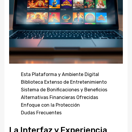
Esta Plataforma y Ambiente Digital
Biblioteca Extenso de Entretenimiento
Sistema de Bonificaciones y Beneficios
Alternativas Financieras Ofrecidas
Enfoque con la Protección
Dudas Frecuentes
La Interfaz y Experiencia