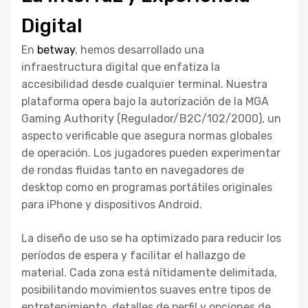
Digital
En
betway
, hemos desarrollado una
infraestructura digital que enfatiza la
accesibilidad desde cualquier terminal. Nuestra
plataforma opera bajo la autorización de la MGA
Gaming Authority (Regulador/B2C/102/2000), un
aspecto verificable que asegura normas globales
de operación. Los jugadores pueden experimentar
de rondas fluidas tanto en navegadores de
desktop como en programas portátiles originales
para iPhone y dispositivos Android.
La diseño de uso se ha optimizado para reducir los
períodos de espera y facilitar el hallazgo de
material. Cada zona está nítidamente delimitada,
posibilitando movimientos suaves entre tipos de
entretenimiento, detalles de perfil y opciones de