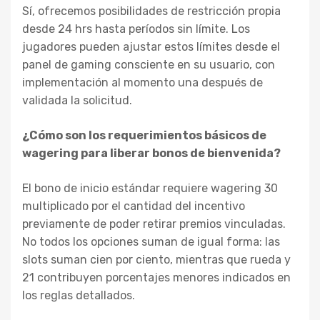
Sí, ofrecemos posibilidades de restricción propia
desde 24 hrs hasta períodos sin límite. Los
jugadores pueden ajustar estos límites desde el
panel de gaming consciente en su usuario, con
implementación al momento una después de
validada la solicitud.
¿Cómo son los requerimientos básicos de
wagering para liberar bonos de bienvenida?
El bono de inicio estándar requiere wagering 30
multiplicado por el cantidad del incentivo
previamente de poder retirar premios vinculadas.
No todos los opciones suman de igual forma: las
slots suman cien por ciento, mientras que rueda y
21 contribuyen porcentajes menores indicados en
los reglas detallados.