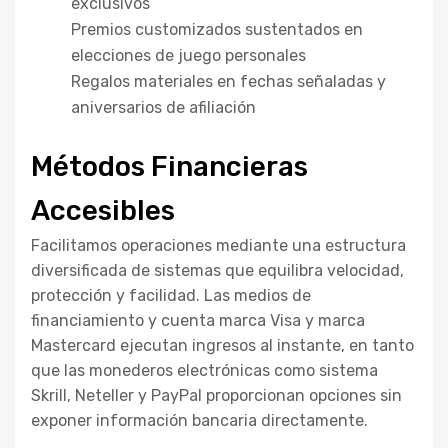
exclusivos
Premios customizados sustentados en
elecciones de juego personales
Regalos materiales en fechas señaladas y
aniversarios de afiliación
Métodos Financieras
Accesibles
Facilitamos operaciones mediante una estructura
diversificada de sistemas que equilibra velocidad,
protección y facilidad. Las medios de
financiamiento y cuenta marca Visa y marca
Mastercard ejecutan ingresos al instante, en tanto
que las monederos electrónicas como sistema
Skrill, Neteller y PayPal proporcionan opciones sin
exponer información bancaria directamente.