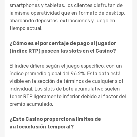
smartphones y tabletas, los clientes disfrutan de
la misma operatividad que en formato de desktop,
abarcando depósitos, extracciones y juego en
tiempo actual.
¿Cómo es el porcentaje de pago al jugador
(índice RTP) poseen las slots en el Casino?
El índice difiere según el juego específico, con un
índice promedio global del 96.2%. Esta data está
visible en la sección de términos de cualquier slot
individual. Los slots de bote acumulativo suelen
tener RTP ligeramente inferior debido al factor del
premio acumulado.
¿Este Casino proporciona límites de
autoexclusión temporal?