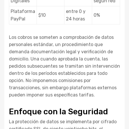
Digitales
según red
Plataforma
entre 0 y
$10
0%
PayPal
24 horas
Los cobros se someten a comprobación de datos
personales estándar, un procedimiento que
demanda documentación legal y verificación de
domicilio. Una cuando aprobada la cuenta, las
pedidos subsecuentes se tramitan sin intervención
dentro de los períodos establecidos para todo
opción. No imponemos comisiones por
transacciones, sin embargo plataformas externos
pueden imponer sus específicas tarifas.
Enfoque con la Seguridad
La protección de datos se implementa por cifrado
certificado SSL de ciento veintiocho bits, el