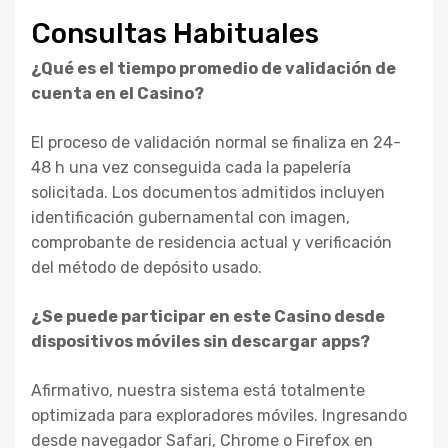
Consultas Habituales
¿Qué es el tiempo promedio de validación de
cuenta en el Casino?
El proceso de validación normal se finaliza en 24-
48 h una vez conseguida cada la papelería
solicitada. Los documentos admitidos incluyen
identificación gubernamental con imagen,
comprobante de residencia actual y verificación
del método de depósito usado.
¿Se puede participar en este Casino desde
dispositivos móviles sin descargar apps?
Afirmativo, nuestra sistema está totalmente
optimizada para exploradores móviles. Ingresando
desde navegador Safari, Chrome o Firefox en