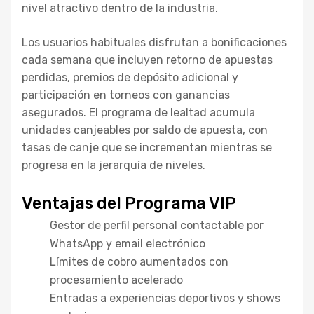
nivel atractivo dentro de la industria.
Los usuarios habituales disfrutan a bonificaciones
cada semana que incluyen retorno de apuestas
perdidas, premios de depósito adicional y
participación en torneos con ganancias
asegurados. El programa de lealtad acumula
unidades canjeables por saldo de apuesta, con
tasas de canje que se incrementan mientras se
progresa en la jerarquía de niveles.
Ventajas del Programa VIP
Gestor de perfil personal contactable por
WhatsApp y email electrónico
Límites de cobro aumentados con
procesamiento acelerado
Entradas a experiencias deportivos y shows