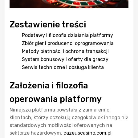
Zestawienie treści
Podstawy i filozofia działania platformy
Zbiór gier i producenci oprogramowania
Metody płatności i ochrona transakcji
System bonusowy i oferty dla graczy
Serwis techniczne i obsługa klienta
Założenia i filozofia
operowania platformy
Niniejsza platforma powstała z zamiarem o
klientach, którzy oczekują czegokolwiek innego niż
standardowych możliwości oferowanych na
sektorze hazardowym.
cazeuscasino.com.pl