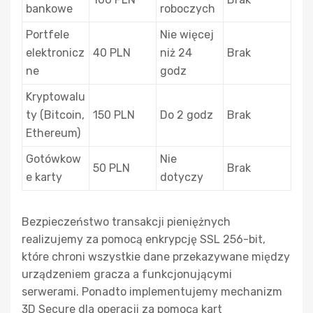
bankowe
roboczych
Portfele
Nie więcej
elektronicz
40 PLN
niż 24
Brak
ne
godz
Kryptowalu
ty (Bitcoin,
150 PLN
Do 2 godz
Brak
Ethereum)
Gotówkow
Nie
50 PLN
Brak
e karty
dotyczy
Bezpieczeństwo transakcji pieniężnych
realizujemy za pomocą enkrypcję SSL 256-bit,
które chroni wszystkie dane przekazywane między
urządzeniem gracza a funkcjonującymi
serwerami. Ponadto implementujemy mechanizm
3D Secure dla operacji za pomocą kart