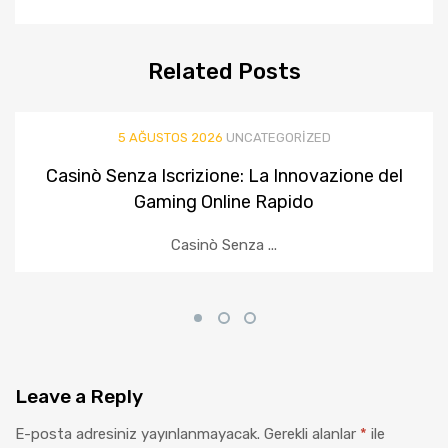
navigation
Related
Posts
5 AĞUSTOS 2026
UNCATEGORIZED
Casinò Senza Iscrizione: La Innovazione del
Gaming Online Rapido
Casinò Senza ...
Leave
a Reply
E-posta adresiniz yayınlanmayacak.
Gerekli alanlar
*
ile