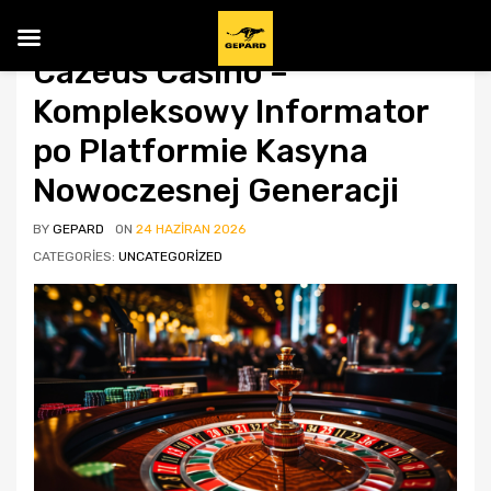
Cazeus Casino –
Kompleksowy Informator
po Platformie Kasyna
Nowoczesnej Generacji
BY
GEPARD
ON
24 HAZIRAN 2026
CATEGORIES:
UNCATEGORIZED