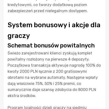
kredytowymi, co tworzy dodatkową poziom
zabezpieczeń przed nielegalnym dostępem.
System bonusowy i akcje dla
graczy
Schemat bonusów powitalnych
Świeżo zarejestrowani klienci zyskują komplet
powitalny rozłożony na pierwsze 4 depozyty.
Początkowa transakcja aktywuje nagrodę 100% do
kwoty 2000 PLN łącznie z 200 gratisowymi
obrotami na wybrane automaty. Następne wpłaty
dają właściwie 75%, 50% i 25% premii, co
sumarycznie daje szansę zdobycia do 8000 PLN
ekstra środków.
Program lojalności dzieli graczy na siedmiu