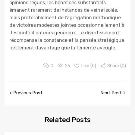
opinions reçues, les bénéfices substantiels
émanent rarement de instances de veine isolés,
mais préférablement de l’agrégation méthodique
de victoires modestes jointes occasionnellement à
des multiplicateurs généreux. Le divertissement
récompense la constance et la pensée stratégique
nettement davantage que la témérité aveugle.
0
26
Like (
0
)
Share (0)
Post
Previous Post
Next Post
navigation
Related
Posts