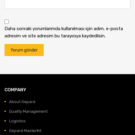
Daha sonraki yorumlarımda kullanılması için adım, e-posta
adresim ve site adresim bu tarayıcıya kaydedilsin.
COMPANY
About Gepard
Quality Management
Logistics
Gepard MasterKit