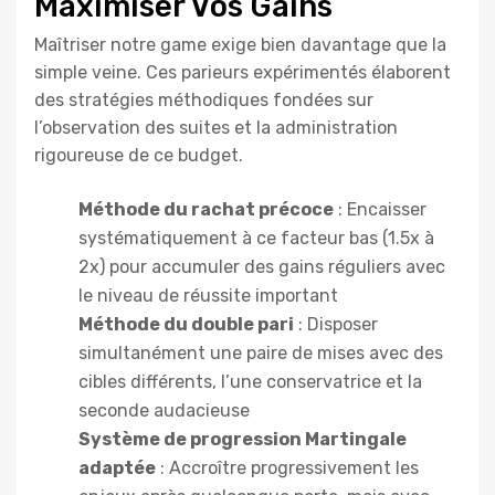
Maximiser Vos Gains
Maîtriser notre game exige bien davantage que la
simple veine. Ces parieurs expérimentés élaborent
des stratégies méthodiques fondées sur
l’observation des suites et la administration
rigoureuse de ce budget.
Méthode du rachat précoce
: Encaisser
systématiquement à ce facteur bas (1.5x à
2x) pour accumuler des gains réguliers avec
le niveau de réussite important
Méthode du double pari
: Disposer
simultanément une paire de mises avec des
cibles différents, l’une conservatrice et la
seconde audacieuse
Système de progression Martingale
adaptée
: Accroître progressivement les