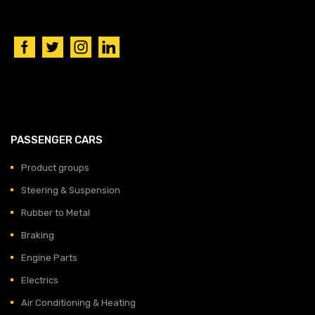
PASSENGER CARS
Product groups
Steering & Suspension
Rubber to Metal
Braking
Engine Parts
Electrics
Air Conditioning & Heating