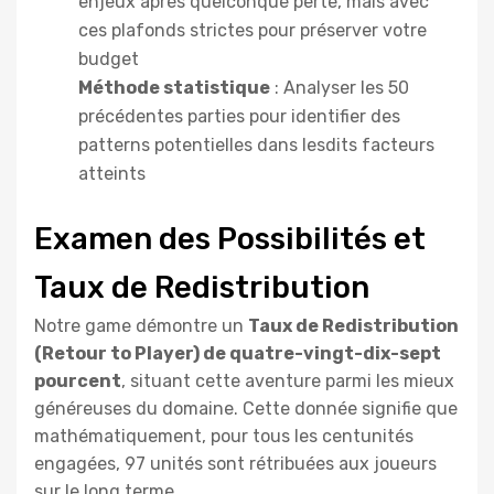
enjeux après quelconque perte, mais avec
ces plafonds strictes pour préserver votre
budget
Méthode statistique
: Analyser les 50
précédentes parties pour identifier des
patterns potentielles dans lesdits facteurs
atteints
Examen des Possibilités et
Taux de Redistribution
Notre game démontre un
Taux de Redistribution
(Retour to Player) de quatre-vingt-dix-sept
pourcent
, situant cette aventure parmi les mieux
généreuses du domaine. Cette donnée signifie que
mathématiquement, pour tous les centunités
engagées, 97 unités sont rétribuées aux joueurs
sur le long terme.