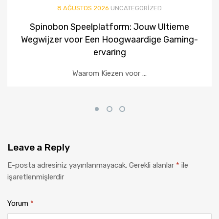
8 AĞUSTOS 2026
UNCATEGORIZED
Spinobon Speelplatform: Jouw Ultieme
Wegwijzer voor Een Hoogwaardige Gaming-
ervaring
Waarom Kiezen voor ...
Leave
a Reply
E-posta adresiniz yayınlanmayacak.
Gerekli alanlar
*
ile
işaretlenmişlerdir
Yorum
*