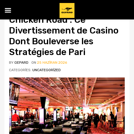
Chicken Road : Ce
Divertissement de Casino
Dont Bouleverse les
Stratégies de Pari
BY
GEPARD
ON
25 HAZIRAN 2026
CATEGORIES:
UNCATEGORIZED