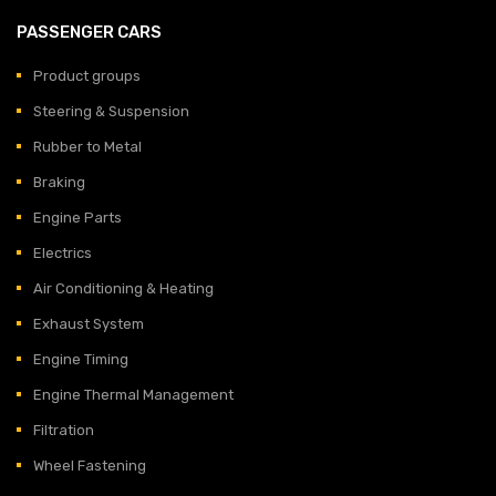
PASSENGER CARS
Product groups
Steering & Suspension
Rubber to Metal
Braking
Engine Parts
Electrics
Air Conditioning & Heating
Exhaust System
Engine Timing
Engine Thermal Management
Filtration
Wheel Fastening