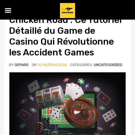
Chicken Road : Ce Tutoriel
Détaillé du Game de
Casino Qui Révolutionne
les Accident Games
BY
GEPARD
ON
10 HAZIRAN 2026
CATEGORIES:
UNCATEGORIZED