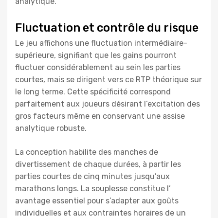
analytique.
Fluctuation et contrôle du risque
Le jeu affichons une fluctuation intermédiaire-
supérieure, signifiant que les gains pourront
fluctuer considérablement au sein les parties
courtes, mais se dirigent vers ce RTP théorique sur
le long terme. Cette spécificité correspond
parfaitement aux joueurs désirant l’excitation des
gros facteurs même en conservant une assise
analytique robuste.
La conception habilite des manches de
divertissement de chaque durées, à partir les
parties courtes de cinq minutes jusqu’aux
marathons longs. La souplesse constitue l’
avantage essentiel pour s’adapter aux goûts
individuelles et aux contraintes horaires de un