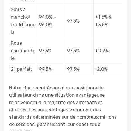
Slots à
manchot
94.0% –
+1.5% à
97.5%
traditionne
96.0%
+3.5%
ls
Roue
continenta
97.3%
97.5%
+0.2%
le
21 parfait
99.5%
97.5%
-2.0%
Notre placement économique positionne le
utilisateur dans une situation avantageuse
relativement à la majorité des alternatives
offertes. Les pourcentages expriment des
standards déterminées sur de nombreux millions
de sessions, garantissant leur exactitude