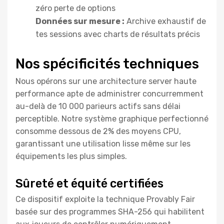
zéro perte de options
Données sur mesure :
Archive exhaustif de
tes sessions avec charts de résultats précis
Nos spécificités techniques
Nous opérons sur une architecture server haute
performance apte de administrer concurremment
au-delà de 10 000 parieurs actifs sans délai
perceptible. Notre système graphique perfectionné
consomme dessous de 2% des moyens CPU,
garantissant une utilisation lisse même sur les
équipements les plus simples.
Sûreté et équité certifiées
Ce dispositif exploite la technique Provably Fair
basée sur des programmes SHA-256 qui habilitent