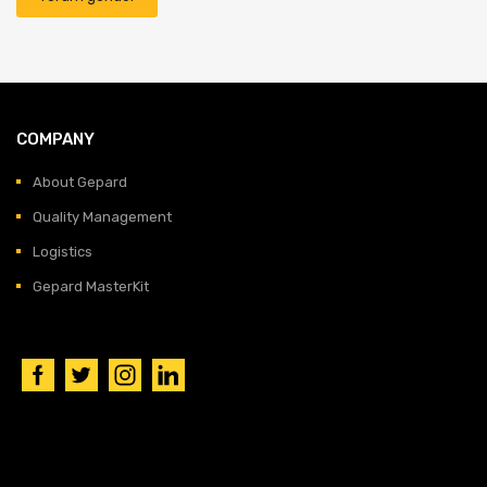
COMPANY
About Gepard
Quality Management
Logistics
Gepard MasterKit