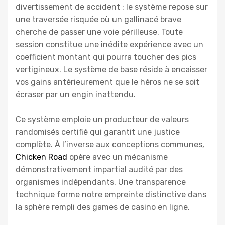
divertissement de accident : le système repose sur
une traversée risquée où un gallinacé brave
cherche de passer une voie périlleuse. Toute
session constitue une inédite expérience avec un
coefficient montant qui pourra toucher des pics
vertigineux. Le système de base réside à encaisser
vos gains antérieurement que le héros ne se soit
écraser par un engin inattendu.
Ce système emploie un producteur de valeurs
randomisés certifié qui garantit une justice
complète. À l’inverse aux conceptions communes,
Chicken Road
opère avec un mécanisme
démonstrativement impartial audité par des
organismes indépendants. Une transparence
technique forme notre empreinte distinctive dans
la sphère rempli des games de casino en ligne.