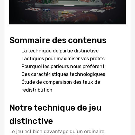
Sommaire des contenus
La technique de partie distinctive
Tactiques pour maximiser vos profits
Pourquoi les parieurs nous préfèrent
Ces caractéristiques technologiques
Étude de comparaison des taux de
redistribution
Notre technique de jeu
distinctive
Le jeu est bien davantage qu’un ordinaire