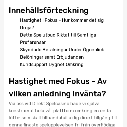
Innehållsförteckning
Hastighet i Fokus – Hur kommer det sig
Dröja?
Detta Spelutbud Riktat till Samtliga
Preferenser
Skyddade Betalningar Under Ögonblick
Belöningar samt Erbjudanden
Kundsupport Dygnet Omkring
Hastighet med Fokus – Av
vilken anledning Invänta?
Via oss vid Direkt Spelcasino hade vi själva
konstruerat hela vår plattform omkring en enda
löfte: som skall tillhandahålla dig direkt tillgång till
denna finaste spelupplevelsen fri från överflödiga