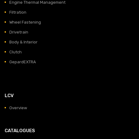
Engine Thermal Management
Filtration
Wheel Fastening
Drivetrain
Body & Interior
Clutch
GepardEXTRA
LCV
Overview
CATALOGUES