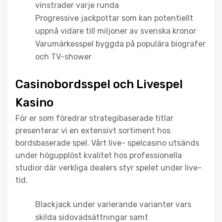
vinstrader varje runda
Progressive jackpottar som kan potentiellt
uppnå vidare till miljoner av svenska kronor
Varumärkesspel byggda på populära biografer
och TV-shower
Casinobordsspel och Livespel
Kasino
För er som föredrar strategibaserade titlar
presenterar vi en extensivt sortiment hos
bordsbaserade spel. Vårt live- spelcasino utsänds
under högupplöst kvalitet hos professionella
studior där verkliga dealers styr spelet under live-
tid.
Blackjack under varierande varianter vars
skilda sidovadsättningar samt