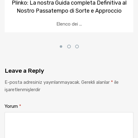
Plinko: La nostra Guida completa Definitiva al
Nostro Passatempo di Sorte e Approccio
Elenco dei ...
Leave
a Reply
E-posta adresiniz yayınlanmayacak.
Gerekli alanlar
*
ile
işaretlenmişlerdir
Yorum
*