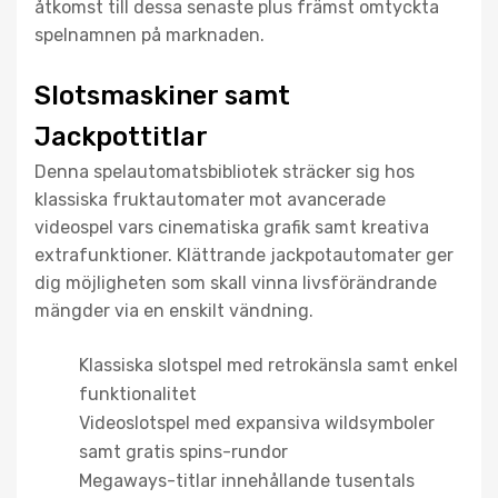
åtkomst till dessa senaste plus främst omtyckta
spelnamnen på marknaden.
Slotsmaskiner samt
Jackpottitlar
Denna spelautomatsbibliotek sträcker sig hos
klassiska fruktautomater mot avancerade
videospel vars cinematiska grafik samt kreativa
extrafunktioner. Klättrande jackpotautomater ger
dig möjligheten som skall vinna livsförändrande
mängder via en enskilt vändning.
Klassiska slotspel med retrokänsla samt enkel
funktionalitet
Videoslotspel med expansiva wildsymboler
samt gratis spins-rundor
Megaways-titlar innehållande tusentals