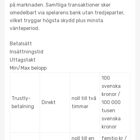
på marknaden. Samtliga transaktioner sker
omedelbart via spelarens bank utan tredjeparter,
vilket tryggar högsta skydd plus minsta
vänteperiod.
Betalsätt
Insättningstid
Uttagstakt
Min/Max belopp
100
svenska
kronor /
Trustly-
noll till två
Direkt
100 000
betalning
timmar
tusen
svenska
kronor
noll till en
femtio kr /