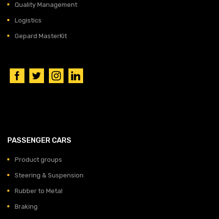
Quality Management
Logistics
Gepard MasterKit
PASSENGER CARS
Product groups
Steering & Suspension
Rubber to Metal
Braking