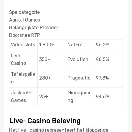
Spelcategorie
Aantal Games
Belangrijkste Provider
Doorsnee RTP
Video slots
1.800+
NetEnt
96.2%
Live
350+
Evolution
98.5%
Casino
Tafelspelle
280+
Pragmatic
97.8%
n
Jackpot-
Microgami
95+
94.6%
Games
ng
Live- Casino Beleving
Het live- casino representeert het kloppende