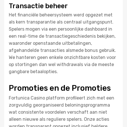
Transactie beheer
Het financiële beheersysteem werd opgezet met
als kern transparantie als centraal uitgangspunt.
Spelers mogen via een persoonlijke dashboard in
een real-time de transactiegeschiedenis bekijken,
waaronder openstaande uitbetalingen,
afgehandelde transacties alsmede bonus gebruik.
We hanteren geen enkele onzichtbare kosten voor
op stortingen dan wel withdrawals via de meeste
gangbare betaalopties.
Promoties en de Promoties
Fortunica Casino platform profileert zich met een
zorgvuldig georganiseerd beloningsprogramma
wat consistente voordelen verschaft aan niet
alleen nieuwe als reguliere spelers. Onze acties
worden transparant opgezet inclusief heldere