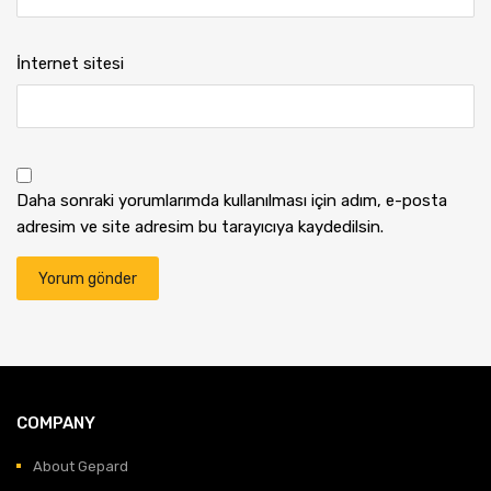
İnternet sitesi
Daha sonraki yorumlarımda kullanılması için adım, e-posta
adresim ve site adresim bu tarayıcıya kaydedilsin.
COMPANY
About Gepard