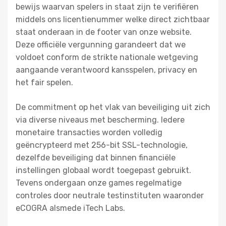
bewijs waarvan spelers in staat zijn te verifiëren
middels ons licentienummer welke direct zichtbaar
staat onderaan in de footer van onze website.
Deze officiële vergunning garandeert dat we
voldoet conform de strikte nationale wetgeving
aangaande verantwoord kansspelen, privacy en
het fair spelen.
De commitment op het vlak van beveiliging uit zich
via diverse niveaus met bescherming. Iedere
monetaire transacties worden volledig
geëncrypteerd met 256-bit SSL-technologie,
dezelfde beveiliging dat binnen financiële
instellingen globaal wordt toegepast gebruikt.
Tevens ondergaan onze games regelmatige
controles door neutrale testinstituten waaronder
eCOGRA alsmede iTech Labs.