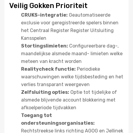
Veilig Gokken Prioriteit
CRUKS-integratie:
Geautomatiseerde
exclusie voor geregistreerde spelers binnen
het Centraal Register Register Uitsluiting
Kansspelen
Stortingslimieten:
Configureerbare dag-,
maandelijkse alsmede maand- limieten welke
meteen van kracht worden
Realitycheck functie:
Periodieke
waarschuwingen welke tijdsbesteding en het
verlies transparant weergeven
Zelfsluiting opties:
Optie tot tijdelijke of
alsmede blijvende account blokkering met
afkoelperiode tijdvakken
Toegang tot
ondersteuningsorganisaties:
Rechtstreekse links richting AGOG en Jellinek