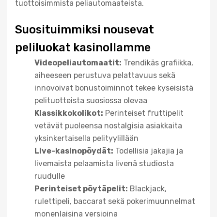
tuottoisimmista peliautomaateista.
Suosituimmiksi nousevat
peliluokat kasinollamme
Videopeliautomaatit:
Trendikäs grafiikka,
aiheeseen perustuva pelattavuus sekä
innovoivat bonustoiminnot tekee kyseisistä
pelituotteista suosiossa olevaa
Klassikkokolikot:
Perinteiset fruttipelit
vetävät puoleensa nostalgisia asiakkaita
yksinkertaisella pelityylillään
Live-kasinopöydät:
Todellisia jakajia ja
livemaista pelaamista livenä studiosta
ruudulle
Perinteiset pöytäpelit:
Blackjack,
rulettipeli, baccarat sekä pokerimuunnelmat
monenlaisina versioina