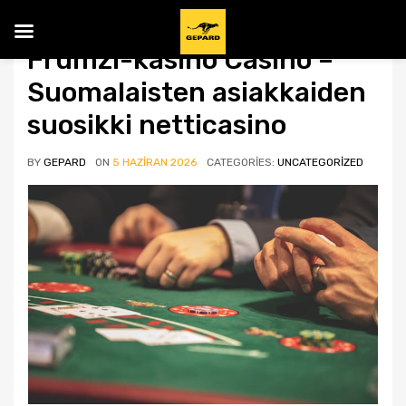
Frumzi-kasino Casino –
Suomalaisten asiakkaiden
suosikki netticasino
BY
GEPARD
ON
5 HAZIRAN 2026
CATEGORIES:
UNCATEGORIZED