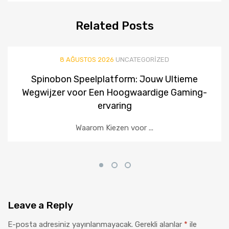
Related
Posts
8 AĞUSTOS 2026
UNCATEGORIZED
Spinobon Speelplatform: Jouw Ultieme
Wegwijzer voor Een Hoogwaardige Gaming-
ervaring
Waarom Kiezen voor ...
Leave
a Reply
E-posta adresiniz yayınlanmayacak.
Gerekli alanlar
*
ile