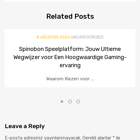
Related
Posts
8 AĞUSTOS 2026
UNCATEGORIZED
Spinobon Speelplatform: Jouw Ultieme
Wegwijzer voor Een Hoogwaardige Gaming-
ervaring
Waarom Kiezen voor ...
Leave
a Reply
E-posta adresiniz yayınlanmayacak.
Gerekli alanlar
*
ile