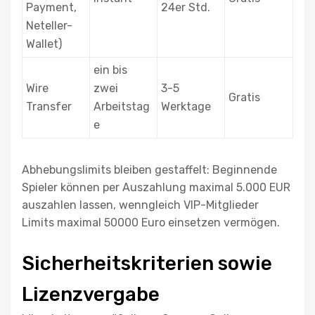
Payment,
24er Std.
Neteller-
Wallet)
ein bis
Wire
zwei
3-5
Gratis
Transfer
Arbeitstag
Werktage
e
Abhebungslimits bleiben gestaffelt: Beginnende
Spieler können per Auszahlung maximal 5.000 EUR
auszahlen lassen, wenngleich VIP-Mitglieder
Limits maximal 50000 Euro einsetzen vermögen.
Sicherheitskriterien sowie
Lizenzvergabe