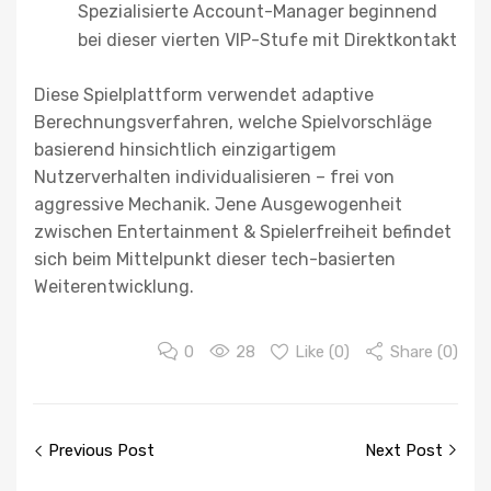
Spezialisierte Account-Manager beginnend
bei dieser vierten VIP-Stufe mit Direktkontakt
Diese Spielplattform verwendet adaptive
Berechnungsverfahren, welche Spielvorschläge
basierend hinsichtlich einzigartigem
Nutzerverhalten individualisieren – frei von
aggressive Mechanik. Jene Ausgewogenheit
zwischen Entertainment & Spielerfreiheit befindet
sich beim Mittelpunkt dieser tech-basierten
Weiterentwicklung.
0
28
Like (
0
)
Share (0)
Post
Previous Post
Next Post
navigation