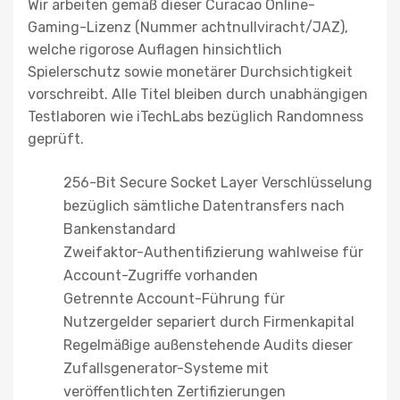
Wir arbeiten gemäß dieser Curacao Online-
Gaming-Lizenz (Nummer achtnullviracht/JAZ),
welche rigorose Auflagen hinsichtlich
Spielerschutz sowie monetärer Durchsichtigkeit
vorschreibt. Alle Titel bleiben durch unabhängigen
Testlaboren wie iTechLabs bezüglich Randomness
geprüft.
256-Bit Secure Socket Layer Verschlüsselung
bezüglich sämtliche Datentransfers nach
Bankenstandard
Zweifaktor-Authentifizierung wahlweise für
Account-Zugriffe vorhanden
Getrennte Account-Führung für
Nutzergelder separiert durch Firmenkapital
Regelmäßige außenstehende Audits dieser
Zufallsgenerator-Systeme mit
veröffentlichten Zertifizierungen