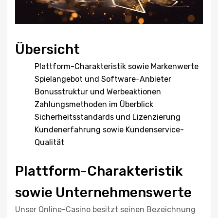
Übersicht
Plattform-Charakteristik sowie Markenwerte
Spielangebot und Software-Anbieter
Bonusstruktur und Werbeaktionen
Zahlungsmethoden im Überblick
Sicherheitsstandards und Lizenzierung
Kundenerfahrung sowie Kundenservice-
Qualität
Plattform-Charakteristik
sowie Unternehmenswerte
Unser Online-Casino besitzt seinen Bezeichnung