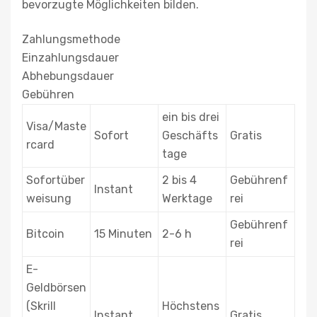
bevorzugte Möglichkeiten bilden.
Zahlungsmethode
Einzahlungsdauer
Abhebungsdauer
Gebühren
ein bis drei
Visa/Maste
Sofort
Geschäfts
Gratis
rcard
tage
Sofortüber
2 bis 4
Gebührenf
Instant
weisung
Werktage
rei
Gebührenf
Bitcoin
15 Minuten
2-6 h
rei
E-
Geldbörsen
(Skrill
Höchstens
Instant
Gratis