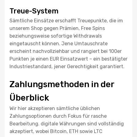
Treue-System
Sämtliche Einsätze erschafft Treuepunkte, die im
unserem Shop gegen Prämien, Free Spins
beziehungsweise sofortige Withdrawals
eingetauscht können. Jene Umtauschrate
erscheint nachvollziehbar und rangiert bei 100er
Punkten je einen EUR Einsatzwert – ein bestätigter
Industriestandard, jener Gerechtigkeit garantiert.
Zahlungsmethoden in der
Überblick
Wir hier akzeptieren sämtliche üblichen
Zahlungsoptionen durch Fokus für rasche
Bearbeitung. digitale Währungen sind vollständig
akzeptiert, wobei Bitcoin, ETH sowie LTC