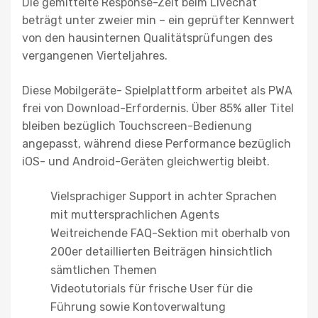
Die gemittelte Response-Zeit beim Livechat
beträgt unter zweier min – ein geprüfter Kennwert
von den hausinternen Qualitätsprüfungen des
vergangenen Vierteljahres.
Diese Mobilgeräte- Spielplattform arbeitet als PWA
frei von Download-Erfordernis. Über 85% aller Titel
bleiben bezüglich Touchscreen-Bedienung
angepasst, während diese Performance bezüglich
iOS- und Android-Geräten gleichwertig bleibt.
Vielsprachiger Support in achter Sprachen
mit muttersprachlichen Agents
Weitreichende FAQ-Sektion mit oberhalb von
200er detaillierten Beiträgen hinsichtlich
sämtlichen Themen
Videotutorials für frische User für die
Führung sowie Kontoverwaltung