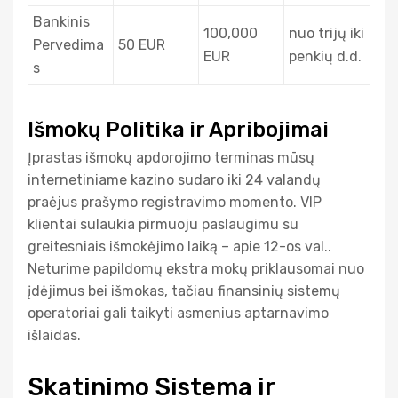
Bankinis
100,000
nuo trijų iki
Pervedima
50 EUR
EUR
penkių d.d.
s
Išmokų Politika ir Apribojimai
Įprastas išmokų apdorojimo terminas mūsų
internetiniame kazino sudaro iki 24 valandų
praėjus prašymo registravimo momento. VIP
klientai sulaukia pirmuoju paslaugimu su
greitesniais išmokėjimo laiką – apie 12-os val..
Neturime papildomų ekstra mokų priklausomai nuo
įdėjimus bei išmokas, tačiau finansinių sistemų
operatoriai gali taikyti asmenius aptarnavimo
išlaidas.
Skatinimo Sistema ir