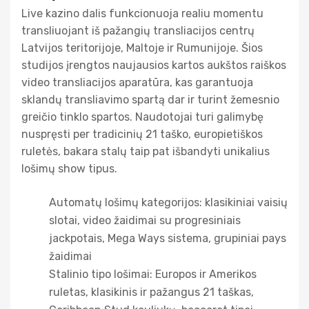
Live kazino dalis funkcionuoja realiu momentu
transliuojant iš pažangių transliacijos centrų
Latvijos teritorijoje, Maltoje ir Rumunijoje. Šios
studijos įrengtos naujausios kartos aukštos raiškos
video transliacijos aparatūra, kas garantuoja
sklandų transliavimo spartą dar ir turint žemesnio
greičio tinklo spartos. Naudotojai turi galimybę
nuspręsti per tradicinių 21 taško, europietiškos
ruletės, bakara stalų taip pat išbandyti unikalius
lošimų show tipus.
Automatų lošimų kategorijos: klasikiniai vaisių
slotai, video žaidimai su progresiniais
jackpotais, Mega Ways sistema, grupiniai pays
žaidimai
Stalinio tipo lošimai: Europos ir Amerikos
ruletas, klasikinis ir pažangus 21 taškas,