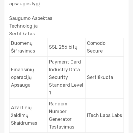
apsaugos lygį.
Saugumo Aspektas
Technologija
Sertifikatas
Duomenų
Comodo
SSL 256 bitų
Šifravimas
Secure
Payment Card
Finansinių
Industry Data
operacijų
Security
Sertifikuota
Apsauga
Standard Level
1
Random
Azartinių
Number
žaidimų
iTech Labs Labs
Generator
Skaidrumas
Testavimas