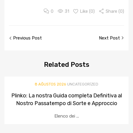
0
31
Like (
0
)
Share (0)
Post
Previous Post
Next Post
navigation
Related
Posts
8 AĞUSTOS 2026
UNCATEGORIZED
Plinko: La nostra Guida completa Definitiva al
Nostro Passatempo di Sorte e Approccio
Elenco dei ...