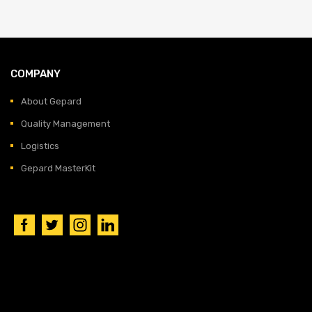
COMPANY
About Gepard
Quality Management
Logistics
Gepard MasterKit