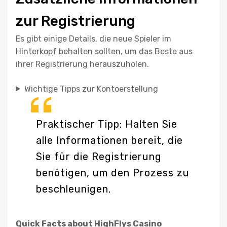
zur Registrierung
Es gibt einige Details, die neue Spieler im
Hinterkopf behalten sollten, um das Beste aus
ihrer Registrierung herauszuholen.
Wichtige Tipps zur Kontoerstellung
Praktischer Tipp: Halten Sie
alle Informationen bereit, die
Sie für die Registrierung
benötigen, um den Prozess zu
beschleunigen.
Quick Facts about HighFlys Casino