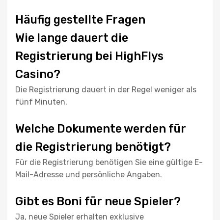
Häufig gestellte Fragen
Wie lange dauert die
Registrierung bei HighFlys
Casino?
Die Registrierung dauert in der Regel weniger als
fünf Minuten.
Welche Dokumente werden für
die Registrierung benötigt?
Für die Registrierung benötigen Sie eine gültige E-
Mail-Adresse und persönliche Angaben.
Gibt es Boni für neue Spieler?
Ja, neue Spieler erhalten exklusive