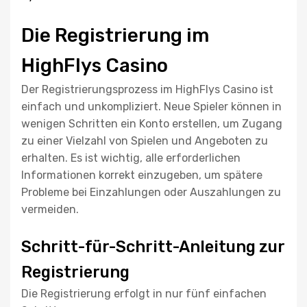
Die Registrierung im
HighFlys Casino
Der Registrierungsprozess im HighFlys Casino ist
einfach und unkompliziert. Neue Spieler können in
wenigen Schritten ein Konto erstellen, um Zugang
zu einer Vielzahl von Spielen und Angeboten zu
erhalten. Es ist wichtig, alle erforderlichen
Informationen korrekt einzugeben, um spätere
Probleme bei Einzahlungen oder Auszahlungen zu
vermeiden.
Schritt-für-Schritt-Anleitung zur
Registrierung
Die Registrierung erfolgt in nur fünf einfachen