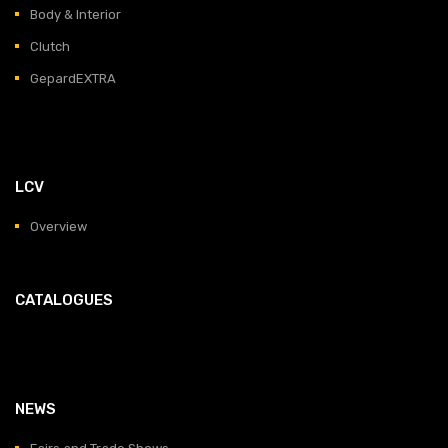
Body & Interior
Clutch
GepardEXTRA
LCV
Overview
CATALOGUES
NEWS