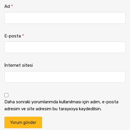
Ad
*
E-posta
*
İnternet sitesi
Daha sonraki yorumlarımda kullanılması için adım, e-posta
adresim ve site adresim bu tarayıcıya kaydedilsin.