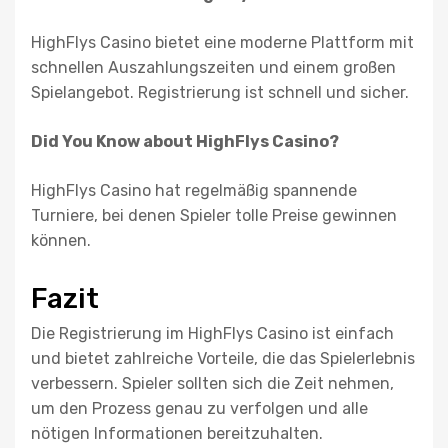
HighFlys Casino bietet eine moderne Plattform mit
schnellen Auszahlungszeiten und einem großen
Spielangebot. Registrierung ist schnell und sicher.
Did You Know about HighFlys Casino?
HighFlys Casino hat regelmäßig spannende
Turniere, bei denen Spieler tolle Preise gewinnen
können.
Fazit
Die Registrierung im HighFlys Casino ist einfach
und bietet zahlreiche Vorteile, die das Spielerlebnis
verbessern. Spieler sollten sich die Zeit nehmen,
um den Prozess genau zu verfolgen und alle
nötigen Informationen bereitzuhalten.