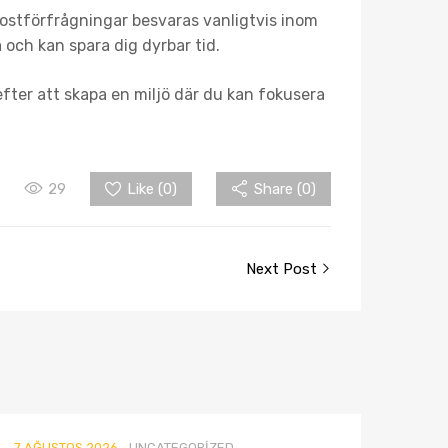
-postförfrågningar besvaras vanligtvis inom
och kan spara dig dyrbar tid.
efter att skapa en miljö där du kan fokusera
29
Like (
0
)
Share (0)
Next Post
7 AĞUSTOS 2026
UNCATEGORIZED