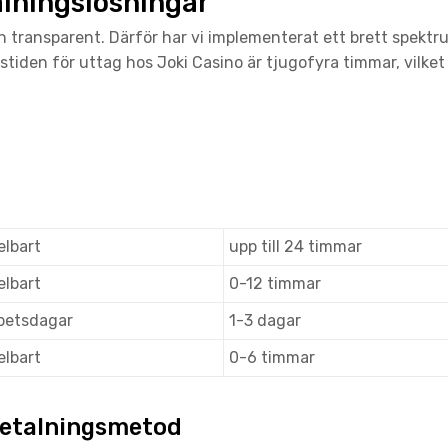
lningslösningar
h transparent. Därför har vi implementerat ett brett spektr
tiden för uttag hos Joki Casino är tjugofyra timmar, vilket
lbart
upp till 24 timmar
lbart
0-12 timmar
rbetsdagar
1-3 dagar
lbart
0-6 timmar
Betalningsmetod