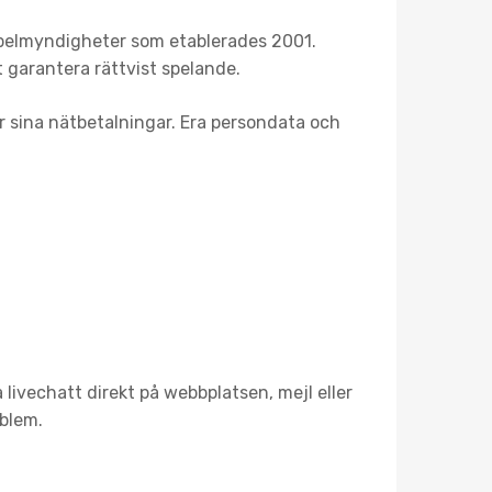
spelmyndigheter som etablerades 2001.
 garantera rättvist spelande.
r sina nätbetalningar. Era persondata och
livechatt direkt på webbplatsen, mejl eller
oblem.