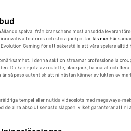
tbud
ållande spelval från branschens mest ansedda leverantörer. P
d innovativa features och stora jackpottar.
läs mer här
samar
olution Gaming för att säkerställa att våra spelare alltid ha
uppmärksamhet. I denna sektion streamar professionella croup
den. Du kan njuta av roulette, blackjack, baccarat och fler
 är så pass autentisk att ni nästan känner av lukten av mar
 uråldriga tempel eller nutida videoslots med megaways-mek
ed de allra absolut senaste släppen, vilket garanterar att ni 