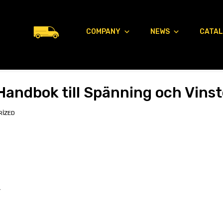
COMPANY
NEWS
CATA
Handbok till Spänning och Vinst
RIZED
r