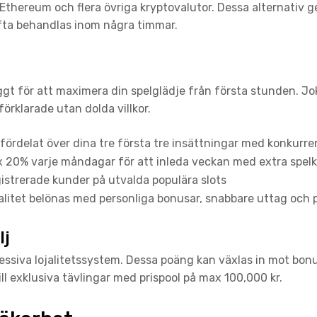
Ethereum och flera övriga kryptovalutor. Dessa alternativ 
ofta behandlas inom några timmar.
t för att maximera din spelglädje från första stunden. Jok
förklarade utan dolda villkor.
r fördelat över dina tre första tre insättningar med konkur
20% varje måndagar för att inleda veckan med extra spelk
egistrerade kunder på utvalda populära slots
jalitet belönas med personliga bonusar, snabbare uttag och 
lj
ressiva lojalitetssystem. Dessa poäng kan växlas in mot bonus
ill exklusiva tävlingar med prispool på max 100,000 kr.