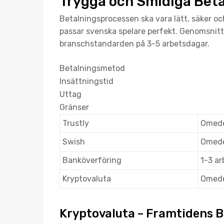
Trygga och Smidiga Beta
Betalningsprocessen ska vara lätt, säker oc
passar svenska spelare perfekt. Genomsnitts
branschstandarden på 3-5 arbetsdagar.
Betalningsmetod
Insättningstid
Uttag
Gränser
Trustly
Omede
Swish
Omede
Banköverföring
1-3 a
Kryptovaluta
Omede
Kryptovaluta – Framtidens 