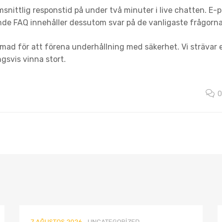
msnittlig responstid på under två minuter i live chatten. E
de FAQ innehåller dessutom svar på de vanligaste frågorna 
rmad för att förena underhållning med säkerhet. Vi strävar 
gsvis vinna stort.
0
7 AĞUSTOS 2026
UNCATEGORIZED