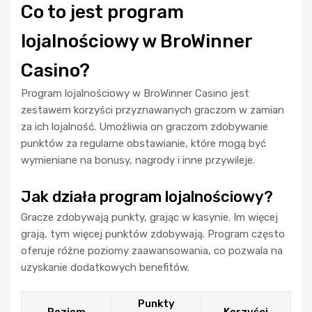
Co to jest program
lojalnościowy w BroWinner
Casino?
Program lojalnościowy w BroWinner Casino jest
zestawem korzyści przyznawanych graczom w zamian
za ich lojalność. Umożliwia on graczom zdobywanie
punktów za regularne obstawianie, które mogą być
wymieniane na bonusy, nagrody i inne przywileje.
Jak działa program lojalnościowy?
Gracze zdobywają punkty, grając w kasynie. Im więcej
grają, tym więcej punktów zdobywają. Program często
oferuje różne poziomy zaawansowania, co pozwala na
uzyskanie dodatkowych benefitów.
Punkty