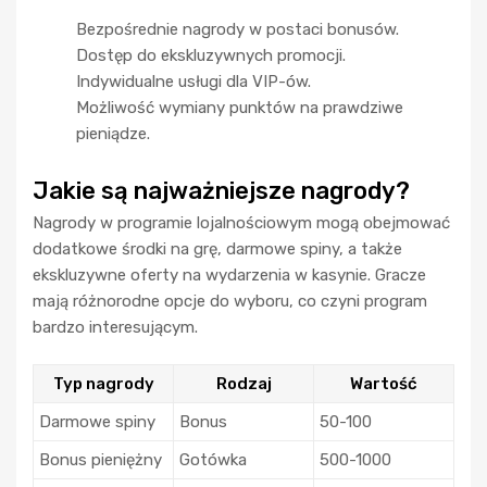
Bezpośrednie nagrody w postaci bonusów.
Dostęp do ekskluzywnych promocji.
Indywidualne usługi dla VIP-ów.
Możliwość wymiany punktów na prawdziwe
pieniądze.
Jakie są najważniejsze nagrody?
Nagrody w programie lojalnościowym mogą obejmować
dodatkowe środki na grę, darmowe spiny, a także
ekskluzywne oferty na wydarzenia w kasynie. Gracze
mają różnorodne opcje do wyboru, co czyni program
bardzo interesującym.
Typ nagrody
Rodzaj
Wartość
Darmowe spiny
Bonus
50-100
Bonus pieniężny
Gotówka
500-1000