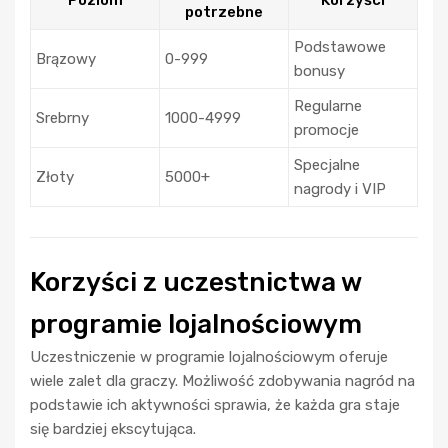
Poziom
Korzyści
potrzebne
Podstawowe
Brązowy
0-999
bonusy
Regularne
Srebrny
1000-4999
promocje
Specjalne
Złoty
5000+
nagrody i VIP
Korzyści z uczestnictwa w
programie lojalnościowym
Uczestniczenie w programie lojalnościowym oferuje
wiele zalet dla graczy. Możliwość zdobywania nagród na
podstawie ich aktywności sprawia, że każda gra staje
się bardziej ekscytująca.