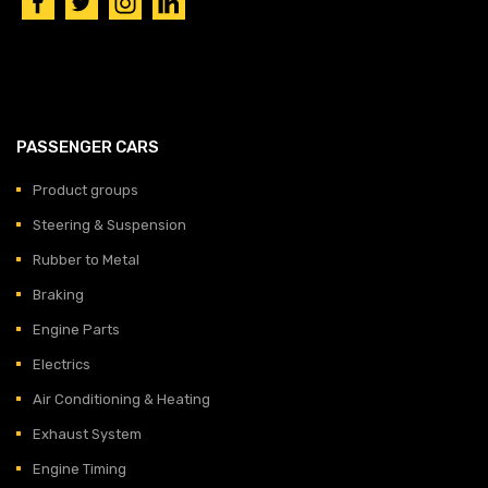
PASSENGER CARS
Product groups
Steering & Suspension
Rubber to Metal
Braking
Engine Parts
Electrics
Air Conditioning & Heating
Exhaust System
Engine Timing