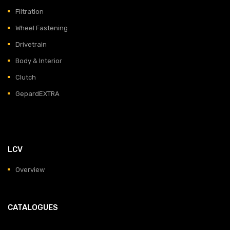
Filtration
Wheel Fastening
Drivetrain
Body & Interior
Clutch
GepardEXTRA
LCV
Overview
CATALOGUES