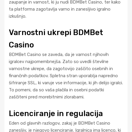
zaupanje in varnost, ki ju nudi BDMBet Casino, ter kako
ta platforma zagotavlja varno in zanesljivo igralno
izkušnjo.
Varnostni ukrepi BDMBet
Casino
BDMBet Casino se zaveda, da je varnost njihovih
igralcev najpomembnejša. Zato so uvedli številne
varnostne ukrepe, da zagotovijo zaščito osebnih in
finančnih podatkov. Spletna stran uporablja napredno
šifriranje SSL, ki varuje vse informacije, ki jih delijo igralci.
To pomeni, da so vaša plačila in osebni podatki
zaščiteni pred morebitnimi zlorabami.
Licenciranje in regulacija
Eden od glavnih razlogov, zakaj je BDMBet Casino
zanesljiv, je njegovo licenciranje. Igralnica ima licenco, ki