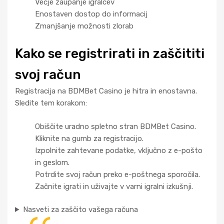
Večje zaupanje igralcev
Enostaven dostop do informacij
Zmanjšanje možnosti zlorab
Kako se registrirati in zaščititi
svoj račun
Registracija na BDMBet Casino je hitra in enostavna.
Sledite tem korakom:
Obiščite uradno spletno stran BDMBet Casino.
Kliknite na gumb za registracijo.
Izpolnite zahtevane podatke, vključno z e-pošto
in geslom.
Potrdite svoj račun preko e-poštnega sporočila.
Začnite igrati in uživajte v varni igralni izkušnji.
Nasveti za zaščito vašega računa