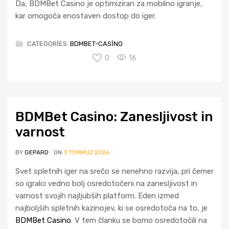
Da, BDMBet Casino je optimiziran za mobilno igranje,
kar omogoča enostaven dostop do iger.
CATEGORIES:
BDMBET-CASINO
0
16
BDMBet Casino: Zanesljivost in
varnost
BY
GEPARD
ON
3 TEMMUZ 2026
Svet spletnih iger na srečo se nenehno razvija, pri čemer
so igralci vedno bolj osredotočeni na zanesljivost in
varnost svojih najljubših platform. Eden izmed
najboljših spletnih kazinojev, ki se osredotoča na to, je
BDMBet Casino
. V tem članku se bomo osredotočili na