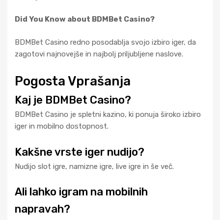
Did You Know about BDMBet Casino?
BDMBet Casino redno posodablja svojo izbiro iger, da
zagotovi najnovejše in najbolj priljubljene naslove.
Pogosta Vprašanja
Kaj je BDMBet Casino?
BDMBet Casino je spletni kazino, ki ponuja široko izbiro
iger in mobilno dostopnost.
Kakšne vrste iger nudijo?
Nudijo slot igre, namizne igre, live igre in še več.
Ali lahko igram na mobilnih
napravah?