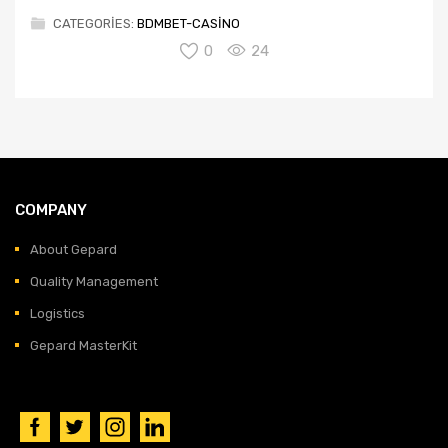
CATEGORIES:
BDMBET-CASINO
0
24
COMPANY
About Gepard
Quality Management
Logistics
Gepard MasterKit