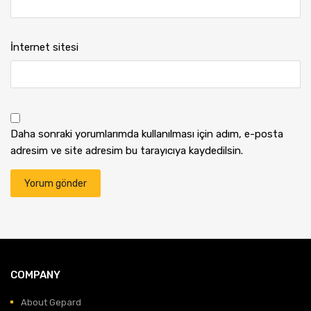
İnternet sitesi
Daha sonraki yorumlarımda kullanılması için adım, e-posta
adresim ve site adresim bu tarayıcıya kaydedilsin.
COMPANY
About Gepard