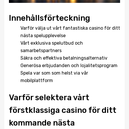
Innehållsförteckning
Varför välja ut vårt fantastiska casino för ditt
nästa spelupplevelse
Vårt exklusiva spelutbud och
samarbetspartners
Säkra och effektiva betalningsalternativ
Generösa erbjudanden och lojalitetsprogram
Spela var som som helst via vår
mobilplattform
Varför selektera vårt
förstklassiga casino för ditt
kommande nästa