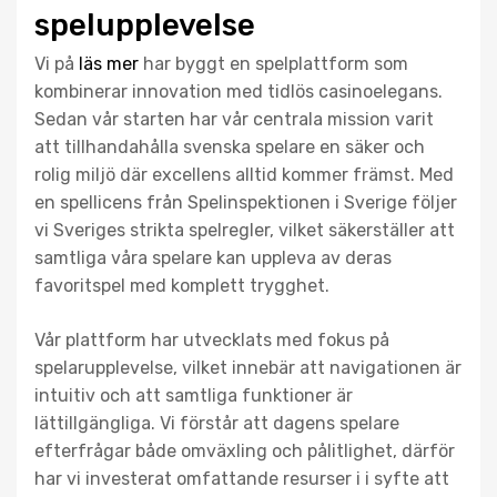
spelupplevelse
Vi på
läs mer
har byggt en spelplattform som
kombinerar innovation med tidlös casinoelegans.
Sedan vår starten har vår centrala mission varit
att tillhandahålla svenska spelare en säker och
rolig miljö där excellens alltid kommer främst. Med
en spellicens från Spelinspektionen i Sverige följer
vi Sveriges strikta spelregler, vilket säkerställer att
samtliga våra spelare kan uppleva av deras
favoritspel med komplett trygghet.
Vår plattform har utvecklats med fokus på
spelarupplevelse, vilket innebär att navigationen är
intuitiv och att samtliga funktioner är
lättillgängliga. Vi förstår att dagens spelare
efterfrågar både omväxling och pålitlighet, därför
har vi investerat omfattande resurser i i syfte att