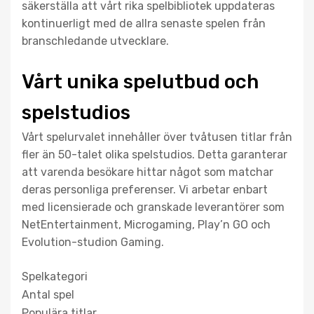
säkerställa att vårt rika spelbibliotek uppdateras
kontinuerligt med de allra senaste spelen från
branschledande utvecklare.
Vårt unika spelutbud och
spelstudios
Vårt spelurvalet innehåller över tvåtusen titlar från
fler än 50-talet olika spelstudios. Detta garanterar
att varenda besökare hittar något som matchar
deras personliga preferenser. Vi arbetar enbart
med licensierade och granskade leverantörer som
NetEntertainment, Microgaming, Play’n GO och
Evolution-studion Gaming.
Spelkategori
Antal spel
Populära titlar