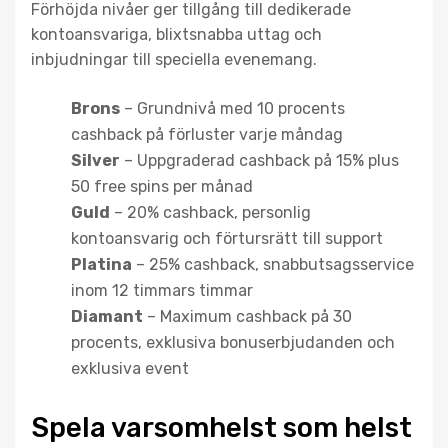
Förhöjda nivåer ger tillgång till dedikerade
kontoansvariga, blixtsnabba uttag och
inbjudningar till speciella evenemang.
Brons
– Grundnivå med 10 procents
cashback på förluster varje måndag
Silver
– Uppgraderad cashback på 15% plus
50 free spins per månad
Guld
– 20% cashback, personlig
kontoansvarig och förtursrätt till support
Platina
– 25% cashback, snabbutsagsservice
inom 12 timmars timmar
Diamant
– Maximum cashback på 30
procents, exklusiva bonuserbjudanden och
exklusiva event
Spela varsomhelst som helst