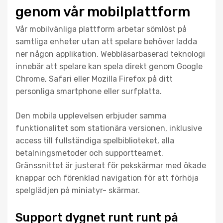
genom vår mobilplattform
Vår mobilvänliga plattform arbetar sömlöst på
samtliga enheter utan att spelare behöver ladda
ner någon applikation. Webbläsarbaserad teknologi
innebär att spelare kan spela direkt genom Google
Chrome, Safari eller Mozilla Firefox på ditt
personliga smartphone eller surfplatta.
Den mobila upplevelsen erbjuder samma
funktionalitet som stationära versionen, inklusive
access till fullständiga spelbiblioteket, alla
betalningsmetoder och supportteamet.
Gränssnittet är justerat för pekskärmar med ökade
knappar och förenklad navigation för att förhöja
spelglädjen på miniatyr- skärmar.
Support dygnet runt runt på