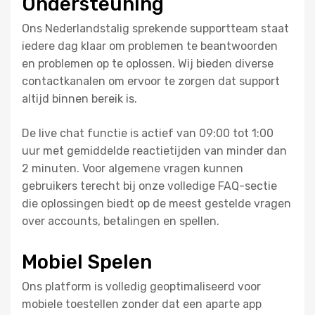
Ondersteuning
Ons Nederlandstalig sprekende supportteam staat
iedere dag klaar om problemen te beantwoorden
en problemen op te oplossen. Wij bieden diverse
contactkanalen om ervoor te zorgen dat support
altijd binnen bereik is.
De live chat functie is actief van 09:00 tot 1:00
uur met gemiddelde reactietijden van minder dan
2 minuten. Voor algemene vragen kunnen
gebruikers terecht bij onze volledige FAQ-sectie
die oplossingen biedt op de meest gestelde vragen
over accounts, betalingen en spellen.
Mobiel Spelen
Ons platform is volledig geoptimaliseerd voor
mobiele toestellen zonder dat een aparte app