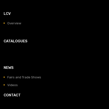
LCV
Overview
CATALOGUES
NEWS
Fairs and Trade Shows
Videos
CONTACT