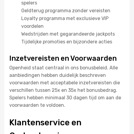
spelers
Geldterug programma zonder vereisten
Loyalty programma met exclusieve VIP
voordelen
Wedstrijden met gegarandeerde jackpots
Tijdelijke promoties en bijzondere acties
Inzetvereisten en Voorwaarden
Openheid staat centraal in ons bonusbeleid. Alle
aanbiedingen hebben duidelijk beschreven
voorwaarden met acceptabele inzetvereisten die
verschillen tussen 25x en 35x het bonusbedrag.
Spelers hebben minimaal 30 dagen tijd om aan de
voorwaarden te voldoen.
Klantenservice en