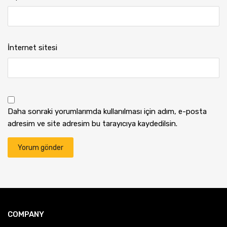
İnternet sitesi
Daha sonraki yorumlarımda kullanılması için adım, e-posta
adresim ve site adresim bu tarayıcıya kaydedilsin.
COMPANY