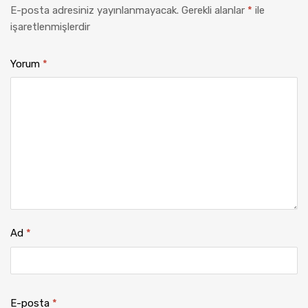
E-posta adresiniz yayınlanmayacak.
Gerekli alanlar
*
ile
işaretlenmişlerdir
Yorum
*
Ad
*
E-posta
*