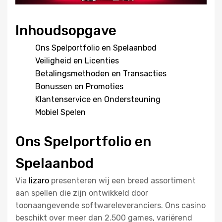
Inhoudsopgave
Ons Spelportfolio en Spelaanbod
Veiligheid en Licenties
Betalingsmethoden en Transacties
Bonussen en Promoties
Klantenservice en Ondersteuning
Mobiel Spelen
Ons Spelportfolio en
Spelaanbod
Via
lizaro
presenteren wij een breed assortiment
aan spellen die zijn ontwikkeld door
toonaangevende softwareleveranciers. Ons casino
beschikt over meer dan 2.500 games, variërend