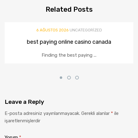
Related
Posts
6 AĞUSTOS 2026
UNCATEGORIZED
best paying online casino canada
Finding the best paying ...
Leave
a Reply
E-posta adresiniz yayınlanmayacak.
Gerekli alanlar
*
ile
işaretlenmişlerdir
Yorum
*