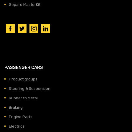
Gepard MasterKit
PASSENGER CARS
Product groups
Steering & Suspension
Rubber to Metal
Braking
Engine Parts
Electrics