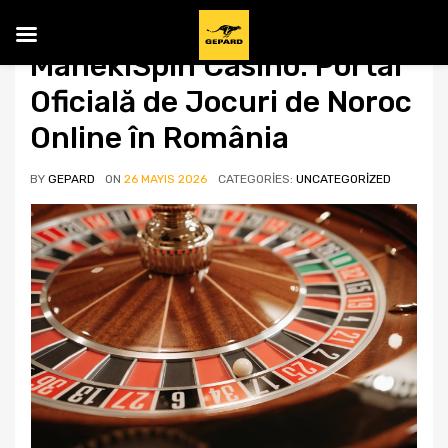
ManekiSpin Casino: Portal
Oficială de Jocuri de Noroc
Online în România
BY
GEPARD
ON
26 MAYIS 2026
CATEGORIES:
UNCATEGORIZED