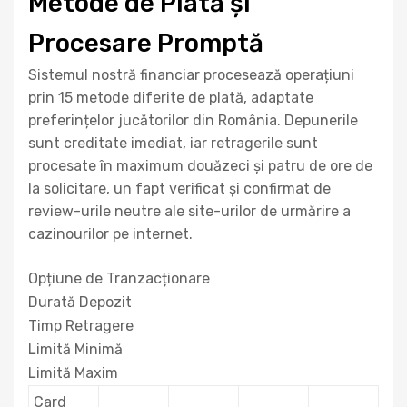
Metode de Plată și
Procesare Promptă
Sistemul nostră financiar procesează operațiuni
prin 15 metode diferite de plată, adaptate
preferințelor jucătorilor din România. Depunerile
sunt creditate imediat, iar retragerile sunt
procesate în maximum douăzeci și patru de ore de
la solicitare, un fapt verificat și confirmat de
review-urile neutre ale site-urilor de urmărire a
cazinourilor pe internet.
Opțiune de Tranzacționare
Durată Depozit
Timp Retragere
Limită Minimă
Limită Maxim
Card