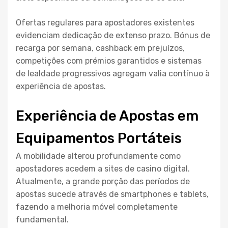
Ofertas regulares para apostadores existentes
evidenciam dedicação de extenso prazo. Bónus de
recarga por semana, cashback em prejuízos,
competições com prémios garantidos e sistemas
de lealdade progressivos agregam valia contínuo à
experiência de apostas.
Experiência de Apostas em
Equipamentos Portáteis
A mobilidade alterou profundamente como
apostadores acedem a sites de casino digital.
Atualmente, a grande porção das períodos de
apostas sucede através de smartphones e tablets,
fazendo a melhoria móvel completamente
fundamental.