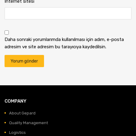
İnternet sitesi
Daha sonraki yorumlarımda kullanılması için adım, e-posta
adresim ve site adresim bu tarayıcıya kaydedilsin.
COMPANY
About Gepard
Quality Management
Logistics