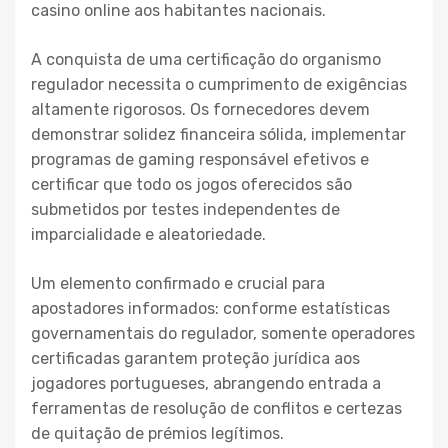
casino online aos habitantes nacionais.
A conquista de uma certificação do organismo
regulador necessita o cumprimento de exigências
altamente rigorosos. Os fornecedores devem
demonstrar solidez financeira sólida, implementar
programas de gaming responsável efetivos e
certificar que todo os jogos oferecidos são
submetidos por testes independentes de
imparcialidade e aleatoriedade.
Um elemento confirmado e crucial para
apostadores informados: conforme estatísticas
governamentais do regulador, somente operadores
certificadas garantem proteção jurídica aos
jogadores portugueses, abrangendo entrada a
ferramentas de resolução de conflitos e certezas
de quitação de prémios legítimos.