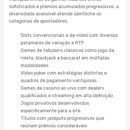
sofisticados e prémios acumulados progressivos, a
diversidade acessível atende sämtliche os
categorias de apostadores.
Slots convencionais e de vídeo com diversos
patamares de variação e RTP
Games de tabuleiro clássicos como jogo da
roleta, blackjack e baccarat em múltiplas
modalidades
Vídeo poker com estratégias distintas e
quadros de pagamento vantajosas
Games de cassino ao vivo com dealers
qualificados e streaming em alta definição
Jogos privativos desenvolvidos
especificamente para a site
Títulos com jackpots progressivos que
reúnem prémios consideráveis