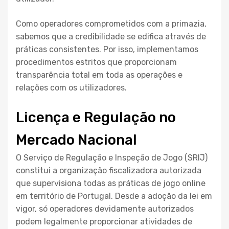
Como operadores comprometidos com a primazia,
sabemos que a credibilidade se edifica através de
práticas consistentes. Por isso, implementamos
procedimentos estritos que proporcionam
transparência total em toda as operações e
relações com os utilizadores.
Licença e Regulação no
Mercado Nacional
O Serviço de Regulação e Inspeção de Jogo (SRIJ)
constitui a organização fiscalizadora autorizada
que supervisiona todas as práticas de jogo online
em território de Portugal. Desde a adoção da lei em
vigor, só operadores devidamente autorizados
podem legalmente proporcionar atividades de