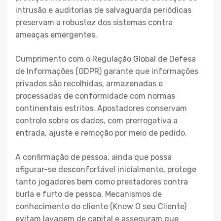
intrusão e auditorias de salvaguarda periódicas
preservam a robustez dos sistemas contra
ameaças emergentes.
Cumprimento com o Regulação Global de Defesa
de Informações (GDPR) garante que informações
privados são recolhidas, armazenadas e
processadas de conformidade com normas
continentais estritos. Apostadores conservam
controlo sobre os dados, com prerrogativa a
entrada, ajuste e remoção por meio de pedido.
A confirmação de pessoa, ainda que possa
afigurar-se desconfortável inicialmente, protege
tanto jogadores bem como prestadores contra
burla e furto de pessoa. Mecanismos de
conhecimento do cliente (Know O seu Cliente)
evitam lavagem de capital e asseguram que