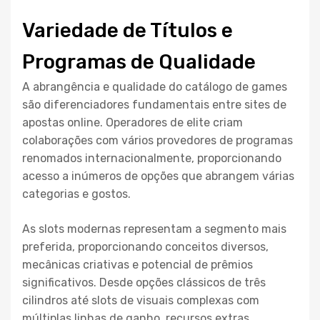
Variedade de Títulos e
Programas de Qualidade
A abrangência e qualidade do catálogo de games
são diferenciadores fundamentais entre sites de
apostas online. Operadores de elite criam
colaborações com vários provedores de programas
renomados internacionalmente, proporcionando
acesso a inúmeros de opções que abrangem várias
categorias e gostos.
As slots modernas representam a segmento mais
preferida, proporcionando conceitos diversos,
mecânicas criativas e potencial de prêmios
significativos. Desde opções clássicos de três
cilindros até slots de visuais complexas com
múltiplas linhas de ganho, recursos extras