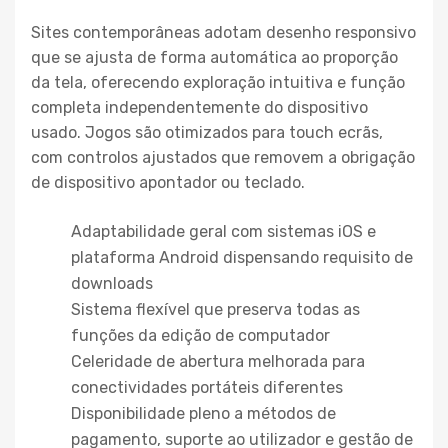
Sites contemporâneas adotam desenho responsivo
que se ajusta de forma automática ao proporção
da tela, oferecendo exploração intuitiva e função
completa independentemente do dispositivo
usado. Jogos são otimizados para touch ecrãs,
com controlos ajustados que removem a obrigação
de dispositivo apontador ou teclado.
Adaptabilidade geral com sistemas iOS e
plataforma Android dispensando requisito de
downloads
Sistema flexível que preserva todas as
funções da edição de computador
Celeridade de abertura melhorada para
conectividades portáteis diferentes
Disponibilidade pleno a métodos de
pagamento, suporte ao utilizador e gestão de