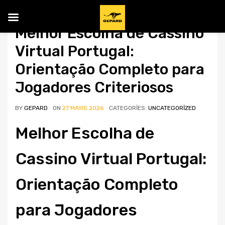
Melhor Escolha de Cassino
Virtual Portugal:
Orientação Completo para
Jogadores Criteriosos
BY
GEPARD
ON
27 MAYIS 2026
CATEGORIES:
UNCATEGORIZED
Melhor Escolha de
Cassino Virtual Portugal:
Orientação Completo
para Jogadores