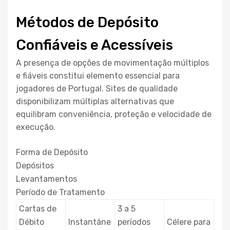
Métodos de Depósito
Confiáveis e Acessíveis
A presença de opções de movimentação múltiplos
e fiáveis constitui elemento essencial para
jogadores de Portugal. Sites de qualidade
disponibilizam múltiplas alternativas que
equilibram conveniência, proteção e velocidade de
execução.
Forma de Depósito
Depósitos
Levantamentos
Período de Tratamento
Cartas de
3 a 5
Débito
Instantâne
períodos
Célere para