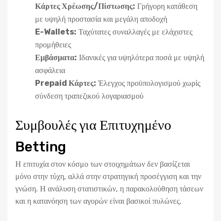
Κάρτες Χρέωσης/Πίστωσης:
Γρήγορη κατάθεση
με υψηλή προστασία και μεγάλη αποδοχή
E-Wallets:
Ταχύτατες συναλλαγές με ελάχιστες
προμήθειες
Εμβάσματα:
Ιδανικές για υψηλότερα ποσά με υψηλή
ασφάλεια
Prepaid Κάρτες:
Έλεγχος προϋπολογισμού χωρίς
σύνδεση τραπεζικού λογαριασμού
Συμβουλές για Επιτυχημένο
Betting
Η επιτυχία στον κόσμο των στοιχημάτων δεν βασίζεται
μόνο στην τύχη, αλλά στην στρατηγική προσέγγιση και την
γνώση. Η ανάλυση στατιστικών, η παρακολούθηση τάσεων
και η κατανόηση των αγορών είναι βασικοί πυλώνες.