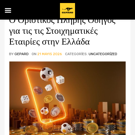
Ο Οριστικός Πλήρης Οδηγός
για τις τις Στοιχηματικές
Εταιρίες στην Ελλάδα
BY
GEPARD
ON
21 MAYIS 2026
CATEGORIES:
UNCATEGORIZED