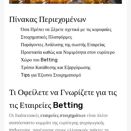
Πίνακας Περιεχομένων
Όσα Πρέπει να Ξέρετε σχετικά με τις κορυφαίες
Στοιχηματικές Πλατφόρμες
Παράγοντες Ανάλυσης της σωστής Εταιρείας
Προστασία καθώς και Νομιμότητα στον ευρύτερο
Χώρο του Betting
Τρόποι Κατάθεσης και Εξαργύρωσης
Tips για Έξυπνο Στοιχηματισμό
Τι Οφείλετε να Γνωρίζετε για τις
τις Εταιρείες Betting
Οι διαδικτυακές
εταιρείες στοιχημάτων
είναι πλέον
αναπόσπαστο κομμάτι της ευρύτερης ψυχαγωγικής
indυστρίας, παρέχοντας στους ελληνικούς παίκτες τη