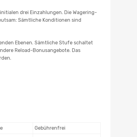
 initialen drei Einzahlungen. Die Wagering-
utsam: Sämtliche Konditionen sind
enden Ebenen. Sämtliche Stufe schaltet
sondere Reload-Bonusangebote. Das
rden.
ge
Gebührenfrei