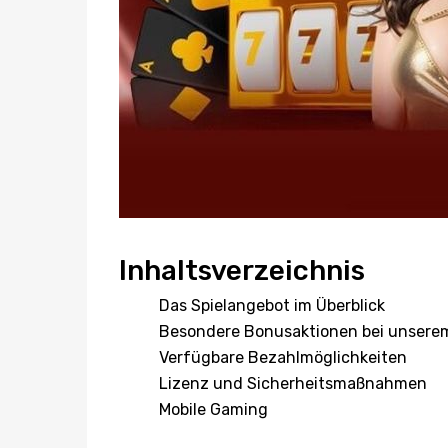
Inhaltsverzeichnis
Das Spielangebot im Überblick
Besondere Bonusaktionen bei unsere
Verfügbare Bezahlmöglichkeiten
Lizenz und Sicherheitsmaßnahmen
Mobile Gaming