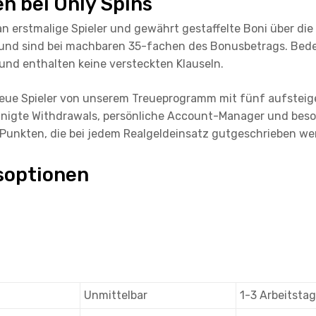
n bei Only Spins
an erstmalige Spieler und gewährt gestaffelte Boni über die
 und sind bei machbaren 35-fachen des Bonusbetrags. Bede
nd enthalten keine versteckten Klauseln.
reue Spieler von unserem Treueprogramm mit fünf aufsteig
leunigte Withdrawals, persönliche Account-Manager und be
Punkten, die bei jedem Realgeldeinsatz gutgeschrieben we
soptionen
Unmittelbar
1-3 Arbeitsta