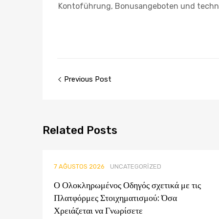
Kontoführung, Bonusangeboten und techn
Post
Previous Post
navigation
Related
Posts
7 AĞUSTOS 2026
UNCATEGORIZED
Ο Ολοκληρωμένος Οδηγός σχετικά με τις
Πλατφόρμες Στοιχηματισμού: Όσα
Χρειάζεται να Γνωρίσετε