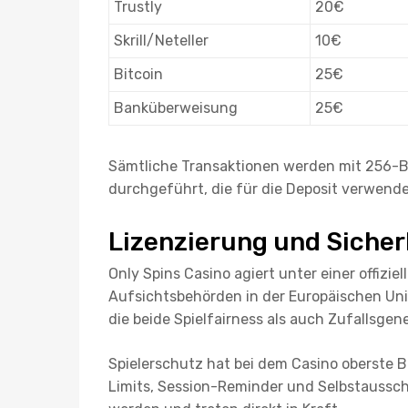
Trustly
20€
Skrill/Neteller
10€
Bitcoin
25€
Banküberweisung
25€
Sämtliche Transaktionen werden mit 256-Bi
durchgeführt, die für die Deposit verwende
Lizenzierung und Sich
Only Spins Casino agiert unter einer offizi
Aufsichtsbehörden in der Europäischen Uni
die beide Spielfairness als auch Zufallsge
Spielerschutz hat bei dem Casino oberste B
Limits, Session-Reminder und Selbstausschl