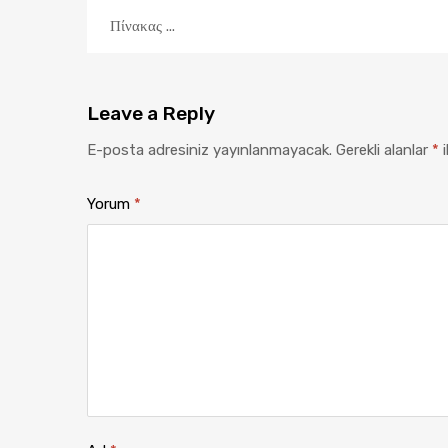
Πίνακας ...
Leave
a Reply
E-posta adresiniz yayınlanmayacak.
Gerekli alanlar
*
i
Yorum
*