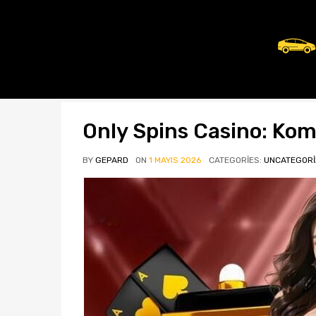
Only Spins Casino: Kom
BY
GEPARD
ON
1 MAYIS 2026
CATEGORIES:
UNCATEGORI