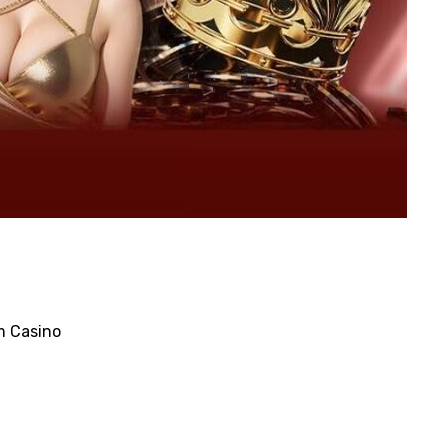
m Casino