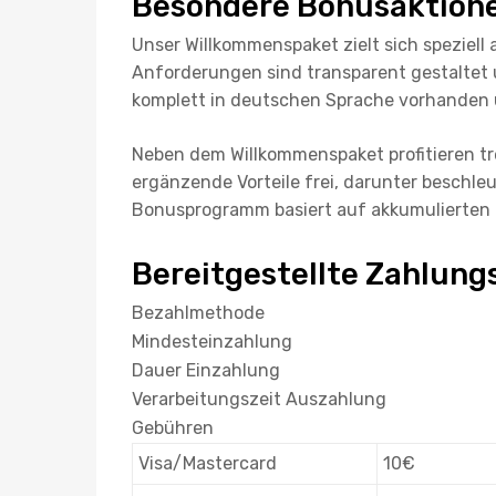
Besondere Bonusaktione
Unser Willkommenspaket zielt sich speziell 
Anforderungen sind transparent gestaltet
komplett in deutschen Sprache vorhanden u
Neben dem Willkommenspaket profitieren t
ergänzende Vorteile frei, darunter besch
Bonusprogramm basiert auf akkumulierten 
Bereitgestellte Zahlung
Bezahlmethode
Mindesteinzahlung
Dauer Einzahlung
Verarbeitungszeit Auszahlung
Gebühren
Visa/Mastercard
10€