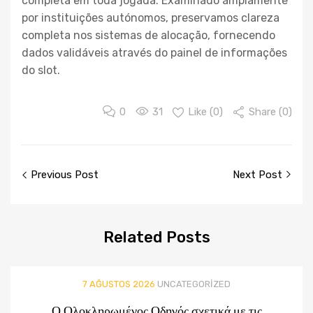
completa em toda jogada. Examinado amplamente
por instituições autónomos, preservamos clareza
completa nos sistemas de alocação, fornecendo
dados validáveis através do painel de informações
do slot.
0
31
Like (
0
)
Share (0)
Post
Previous Post
Next Post
navigation
Related
Posts
7 AĞUSTOS 2026
UNCATEGORIZED
Ο Ολοκληρωμένος Οδηγός σχετικά με τις