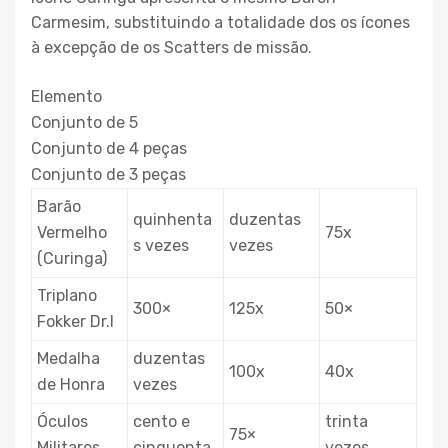
Carmesim, substituindo a totalidade dos os ícones
à excepção de os Scatters de missão.
Elemento
Conjunto de 5
Conjunto de 4 peças
Conjunto de 3 peças
Barão
quinhenta
duzentas
Vermelho
75x
s vezes
vezes
(Curinga)
Triplano
300×
125x
50×
Fokker Dr.I
Medalha
duzentas
100x
40x
de Honra
vezes
Óculos
cento e
trinta
75×
Militares
cinquenta
vezes