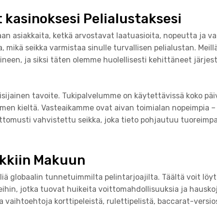
t kasinoksesi Pelialustaksesi
an asiakkaita, ketkä arvostavat laatuasioita, nopeutta ja 
, mikä seikka varmistaa sinulle turvallisen pelialustan. Mei
neen, ja siksi täten olemme huolellisesti kehittäneet järjeste
ijainen tavoite. Tukipalvelumme on käytettävissä koko päivä
omen kieltä. Vasteaikamme ovat aivan toimialan nopeimpia 
tattomusti vahvistettu seikka, joka tieto pohjautuu tuorei
ikkiin Makuun
liä globaalin tunnetuimmilta pelintarjoajilta. Täältä voit löy
hin, jotka tuovat huikeita voittomahdollisuuksia ja hauskoj
a vaihtoehtoja korttipeleistä, rulettipelistä, baccarat-versio