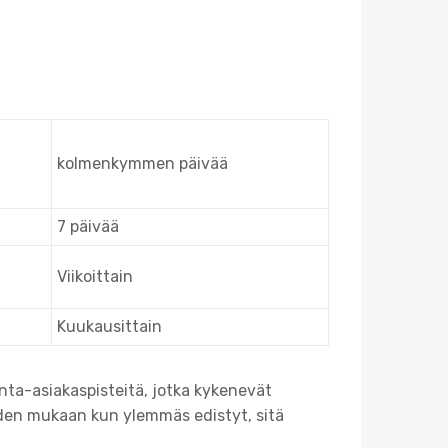
kolmenkymmen päivää
7 päivää
Viikoittain
Kuukausittain
anta-asiakaspisteitä, jotka kykenevät
niiden mukaan kun ylemmäs edistyt, sitä