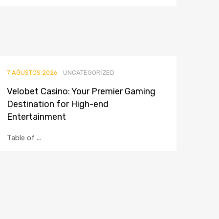
7 AĞUSTOS 2026
UNCATEGORIZED
Velobet Casino: Your Premier Gaming
Destination for High-end
Entertainment
Table of ...