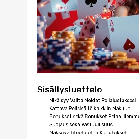
Sisällysluettelo
Mikä syy Valita Meidät Pelialustaksesi
Kattava Pelisisältö Kaikkiin Makuun
Bonukset sekä Bonukset Pelaajillemm
Suojaus sekä Vastuullisuus
Maksuvaihtoehdot ja Kotiutukset