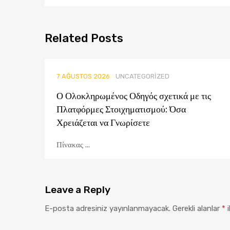
Related
Posts
7 AĞUSTOS 2026
UNCATEGORIZED
Ο Ολοκληρωμένος Οδηγός σχετικά με τις
Πλατφόρμες Στοιχηματισμού: Όσα
Χρειάζεται να Γνωρίσετε
Πίνακας ...
Leave
a Reply
E-posta adresiniz yayınlanmayacak.
Gerekli alanlar
*
i