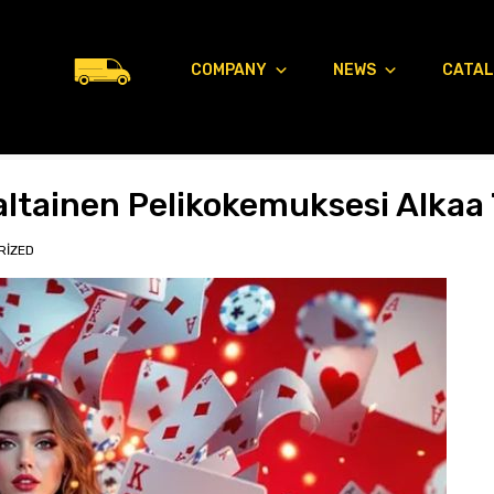
COMPANY
NEWS
CATA
ltainen Pelikokemuksesi Alkaa 
RIZED