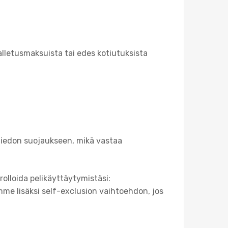
alletusmaksuista tai edes kotiutuksista
 tiedon suojaukseen, mikä vastaa
rolloida pelikäyttäytymistäsi:
mme lisäksi self-exclusion vaihtoehdon, jos