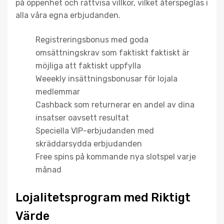
på öppenhet och rättvisa villkor, vilket återspeglas i
alla våra egna erbjudanden.
Registreringsbonus med goda
omsättningskrav som faktiskt faktiskt är
möjliga att faktiskt uppfylla
Weeekly insättningsbonusar för lojala
medlemmar
Cashback som returnerar en andel av dina
insatser oavsett resultat
Speciella VIP-erbjudanden med
skräddarsydda erbjudanden
Free spins på kommande nya slotspel varje
månad
Lojalitetsprogram med Riktigt
Värde