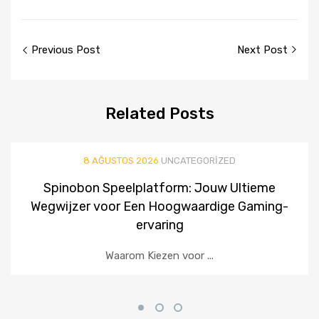
Post
Previous Post
Next Post
navigation
Related
Posts
8 AĞUSTOS 2026
UNCATEGORIZED
Spinobon Speelplatform: Jouw Ultieme
Wegwijzer voor Een Hoogwaardige Gaming-
ervaring
Waarom Kiezen voor ...