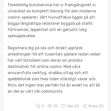
föredömlig kundservice har vi framgångsrikt vi
utvecklat en komplett lösning för den moderna
casino-spelaren. Vårt huvudfokus ligger på att
bygga långsiktiga relationer byggda på starkt
förtroende, öppenhet och en genuint rolig
spelupplevelse.
Registrera dig på oss och direkt upptäck
anledningen till att tusentals spelare redan redan
har valt SlotsGem som deras sin primära
destination för online casino. Med våra
ansvarsfulla verktyg, snabba uttag och ett
spelbibliotek som hela tiden ständigt växer och,
finns det ingen mer perfekt tid än exakt nu att bli
en del av vårt vår community.
0
20
Like (
0
)
Share (0)