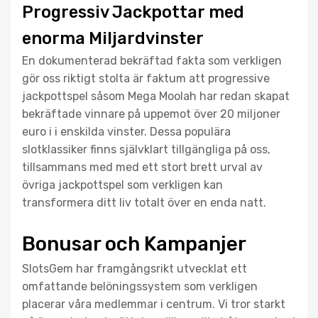
Progressiv Jackpottar med
enorma Miljardvinster
En dokumenterad bekräftad fakta som verkligen
gör oss riktigt stolta är faktum att progressive
jackpottspel såsom Mega Moolah har redan skapat
bekräftade vinnare på uppemot över 20 miljoner
euro i i enskilda vinster. Dessa populära
slotklassiker finns självklart tillgängliga på oss,
tillsammans med med ett stort brett urval av
övriga jackpottspel som verkligen kan
transformera ditt liv totalt över en enda natt.
Bonusar och Kampanjer
SlotsGem har framgångsrikt utvecklat ett
omfattande belöningssystem som verkligen
placerar våra medlemmar i centrum. Vi tror starkt