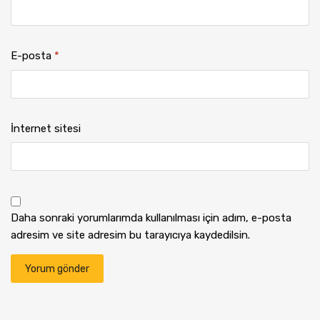
E-posta
*
İnternet sitesi
Daha sonraki yorumlarımda kullanılması için adım, e-posta
adresim ve site adresim bu tarayıcıya kaydedilsin.