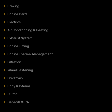
Braking
Engine Parts
Electrics
Air Conditioning & Heating
Exhaust System
Engine Timing
Engine Thermal Management
Filtration
Wheel Fastening
Drivetrain
Body & Interior
Clutch
GepardEXTRA