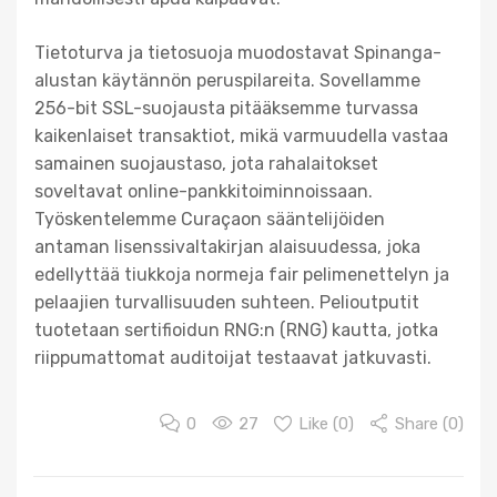
Tietoturva ja tietosuoja muodostavat Spinanga-
alustan käytännön peruspilareita. Sovellamme
256-bit SSL-suojausta pitääksemme turvassa
kaikenlaiset transaktiot, mikä varmuudella vastaa
samainen suojaustaso, jota rahalaitokset
soveltavat online-pankkitoiminnoissaan.
Työskentelemme Curaçaon sääntelijöiden
antaman lisenssivaltakirjan alaisuudessa, joka
edellyttää tiukkoja normeja fair pelimenettelyn ja
pelaajien turvallisuuden suhteen. Pelioutputit
tuotetaan sertifioidun RNG:n (RNG) kautta, jotka
riippumattomat auditoijat testaavat jatkuvasti.
0
27
Like (
0
)
Share (0)