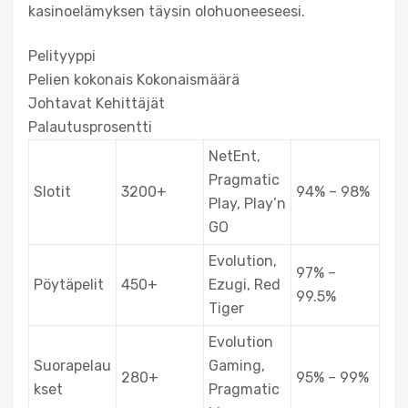
kasinoelämyksen täysin olohuoneeseesi.
Pelityyppi
Pelien kokonais Kokonaismäärä
Johtavat Kehittäjät
Palautusprosentti
NetEnt,
Pragmatic
Slotit
3200+
94% – 98%
Play, Play’n
GO
Evolution,
97% –
Pöytäpelit
450+
Ezugi, Red
99.5%
Tiger
Evolution
Suorapelau
Gaming,
280+
95% – 99%
kset
Pragmatic