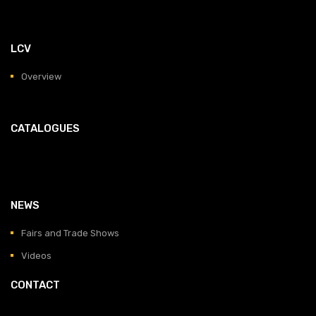
LCV
Overview
CATALOGUES
NEWS
Fairs and Trade Shows
Videos
CONTACT