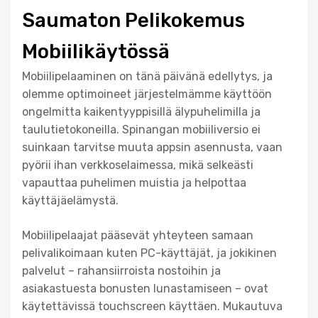
Saumaton Pelikokemus
Mobiilikäytössä
Mobiilipelaaminen on tänä päivänä edellytys, ja
olemme optimoineet järjestelmämme käyttöön
ongelmitta kaikentyyppisillä älypuhelimilla ja
taulutietokoneilla. Spinangan mobiiliversio ei
suinkaan tarvitse muuta appsin asennusta, vaan
pyörii ihan verkkoselaimessa, mikä selkeästi
vapauttaa puhelimen muistia ja helpottaa
käyttäjäelämystä.
Mobiilipelaajat pääsevät yhteyteen samaan
pelivalikoimaan kuten PC-käyttäjät, ja jokikinen
palvelut – rahansiirroista nostoihin ja
asiakastuesta bonusten lunastamiseen – ovat
käytettävissä touchscreen käyttäen. Mukautuva