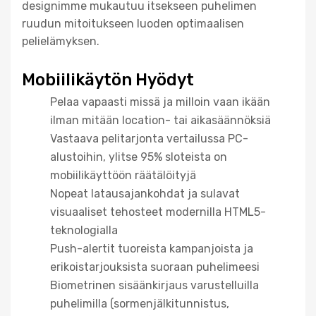
designimme mukautuu itsekseen puhelimen
ruudun mitoitukseen luoden optimaalisen
pelielämyksen.
Mobiilikäytön Hyödyt
Pelaa vapaasti missä ja milloin vaan ikään
ilman mitään location- tai aikasäännöksiä
Vastaava pelitarjonta vertailussa PC-
alustoihin, ylitse 95% sloteista on
mobiilikäyttöön räätälöityjä
Nopeat latausajankohdat ja sulavat
visuaaliset tehosteet modernilla HTML5-
teknologialla
Push-alertit tuoreista kampanjoista ja
erikoistarjouksista suoraan puhelimeesi
Biometrinen sisäänkirjaus varustelluilla
puhelimilla (sormenjälkitunnistus,