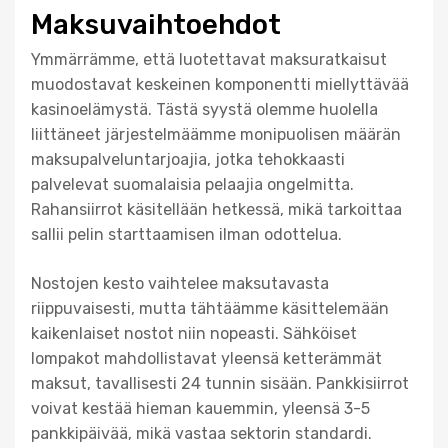
Maksuvaihtoehdot
Ymmärrämme, että luotettavat maksuratkaisut
muodostavat keskeinen komponentti miellyttävää
kasinoelämystä. Tästä syystä olemme huolella
liittäneet järjestelmäämme monipuolisen määrän
maksupalveluntarjoajia, jotka tehokkaasti
palvelevat suomalaisia pelaajia ongelmitta.
Rahansiirrot käsitellään hetkessä, mikä tarkoittaa
sallii pelin starttaamisen ilman odottelua.
Nostojen kesto vaihtelee maksutavasta
riippuvaisesti, mutta tähtäämme käsittelemään
kaikenlaiset nostot niin nopeasti. Sähköiset
lompakot mahdollistavat yleensä ketterämmät
maksut, tavallisesti 24 tunnin sisään. Pankkisiirrot
voivat kestää hieman kauemmin, yleensä 3-5
pankkipäivää, mikä vastaa sektorin standardi.