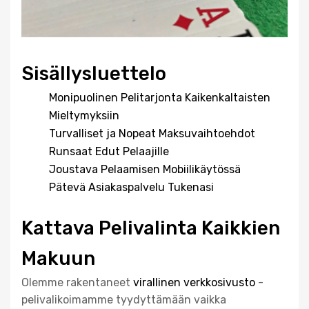
Sisällysluettelo
Monipuolinen Pelitarjonta Kaikenkaltaisten
Mieltymyksiin
Turvalliset ja Nopeat Maksuvaihtoehdot
Runsaat Edut Pelaajille
Joustava Pelaamisen Mobiilikäytössä
Pätevä Asiakaspalvelu Tukenasi
Kattava Pelivalinta Kaikkien
Makuun
Olemme rakentaneet
virallinen verkkosivusto
-
pelivalikoimamme tyydyttämään vaikka