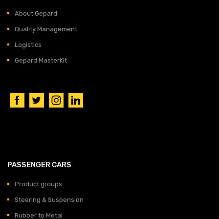
About Gepard
Quality Management
Logistics
Gepard MasterKit
PASSENGER CARS
Product groups
Steering & Suspension
Rubber to Metal