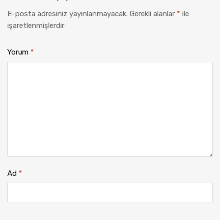
E-posta adresiniz yayınlanmayacak.
Gerekli alanlar
*
ile
işaretlenmişlerdir
Yorum
*
Ad
*