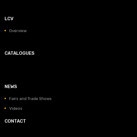
LCV
Overview
CATALOGUES
NEWS
Fairs and Trade Shows
Videos
CONTACT