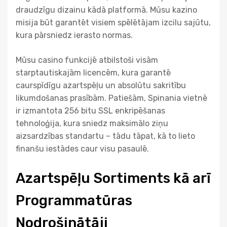
draudzīgu dizainu kādā platformā. Mūsu kazino
misija būt garantēt visiem spēlētājam izcilu sajūtu,
kura pārsniedz ierasto normas.
Mūsu casino funkcijē atbilstoši visām
starptautiskajām licencēm, kura garantē
caurspīdīgu azartspēļu un absolūtu sakritību
likumdošanas prasībām. Patiešām, Spinania vietnē
ir izmantota 256 bitu SSL enkripēšanas
tehnoloģija, kura sniedz maksimālo ziņu
aizsardzības standartu – tādu tāpat, kā to lieto
finanšu iestādes caur visu pasaulē.
Azartspēļu Sortiments kā arī
Programmatūras
Nodrošinātāji