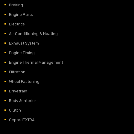
Braking
Engine Parts
Electrics
Air Conditioning & Heating
Exhaust System
Engine Timing
Engine Thermal Management
Filtration
Wheel Fastening
Drivetrain
Body & Interior
Clutch
GepardEXTRA