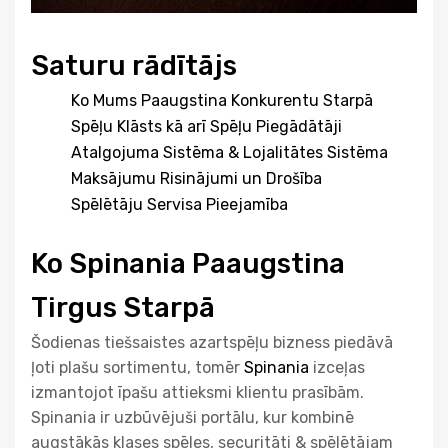
Saturu rādītājs
Ko Mums Paaugstina Konkurentu Starpā
Spēļu Klāsts kā arī Spēļu Piegādātāji
Atalgojuma Sistēma & Lojalitātes Sistēma
Maksājumu Risinājumi un Drošība
Spēlētāju Servisa Pieejamība
Ko Spinania Paaugstina
Tirgus Starpā
Šodienas tiešsaistes azartspēļu bizness piedāvā
ļoti plašu sortimentu, tomēr
Spinania
izceļas
izmantojot īpašu attieksmi klientu prasībām.
Spinania ir uzbūvējuši portālu, kur kombinē
augstākās klases spēles, securitāti & spēlētājam