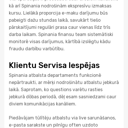
kā arī Spinania nodrošinām ekspresīvu izmaksas
kursu. Lielākā proporcija e-maku darījumu būs
pabeigti dažu stundas laikā, savukārt tiešo
pārskaitījumi regulāri prasa caur vienas līdz trīs
darba laikam. Spinania finansu team sistemātiski
monitorē visas darījumus, kārtībā izslēgtu kādu
fraudu darbību varbūtību.
Klientu Servisa Iespējas
Spinania atbalsta departaments funkcionē
nepārtraukti, ar mērķi nodrošinātu atbalstu jebkurā
laikā. Saprotam, ko questions varētu rasties
jebkurā dōbas periodā, dēļ esam sasniedzami caur
diviem komunikācijas kanāliem.
Piedāvājam tūlītēju atbalstu via live sarunāšanos,
e-pasta sarakste un pilnīgu often uzdoto