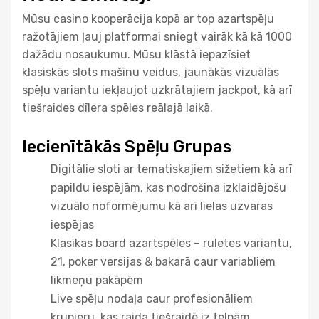
Mūsu casino kooperācija kopā ar top azartspēļu
ražotājiem ļauj platformai sniegt vairāk kā kā 1000
dažādu nosaukumu. Mūsu klāstā iepazīsiet
klasiskās slots mašīnu veidus, jaunākās vizuālās
spēļu variantu iekļaujot uzkrātajiem jackpot, kā arī
tiešraides dīlera spēles reālajā laikā.
Iecienītākās Spēļu Grupas
Digitālie sloti ar tematiskajiem sižetiem kā arī
papildu iespējām, kas nodrošina izklaidējošu
vizuālo noformējumu kā arī lielas uzvaras
iespējas
Klasikas board azartspēles – ruletes variantu,
21, poker versijas & bakarā caur variabliem
likmeņu pakāpēm
Live spēļu nodaļa caur profesionāliem
krupieru, kas raida tiešraidē iz telpām