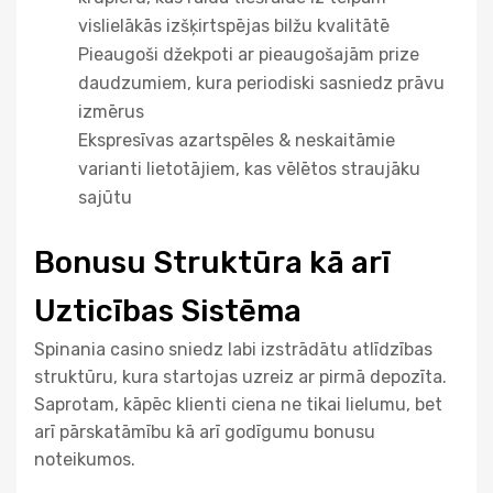
vislielākās izšķirtspējas bilžu kvalitātē
Pieaugoši džekpoti ar pieaugošajām prize
daudzumiem, kura periodiski sasniedz prāvu
izmērus
Ekspresīvas azartspēles & neskaitāmie
varianti lietotājiem, kas vēlētos straujāku
sajūtu
Bonusu Struktūra kā arī
Uzticības Sistēma
Spinania casino sniedz labi izstrādātu atlīdzības
struktūru, kura startojas uzreiz ar pirmā depozīta.
Saprotam, kāpēc klienti ciena ne tikai lielumu, bet
arī pārskatāmību kā arī godīgumu bonusu
noteikumos.