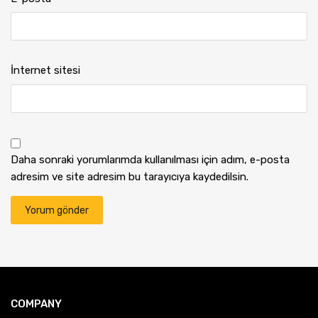
İnternet sitesi
Daha sonraki yorumlarımda kullanılması için adım, e-posta
adresim ve site adresim bu tarayıcıya kaydedilsin.
COMPANY