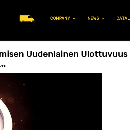
COMPANY
NEWS
CATA
amisen Uudenlainen Ulottuvuus
IZED