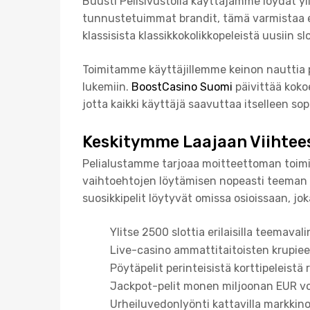
Buusti Pelisivustolla käyttäjämme löydät yli
tunnustetuimmat brandit, tämä varmistaa er
klassisista klassikkokolikkopeleistä uusiin s
Toimitamme käyttäjillemme keinon nauttia p
lukemiin.
BoostCasino Suomi
päivittää kokoe
jotta kaikki käyttäjä saavuttaa itselleen s
Keskitymme Laajaan Viihtee
Pelialustamme tarjoaa moitteettoman toiminn
vaihtoehtojen löytämisen nopeasti teeman 
suosikkipelit löytyvät omissa osioissaan, jo
Ylitse 2500 slottia erilaisilla teemavalin
Live-casino ammattitaitoisten krupiee
Pöytäpelit perinteisistä korttipeleistä 
Jackpot-pelit monen miljoonan EUR vo
Urheiluvedonlyönti kattavilla markkinoi