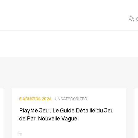
5 AĞUSTOS 2026
UNCATEGORIZED
PlayMe Jeu : Le Guide Détaillé du Jeu
de Pari Nouvelle Vague
...