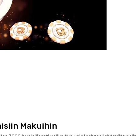
aisiin Makuihin