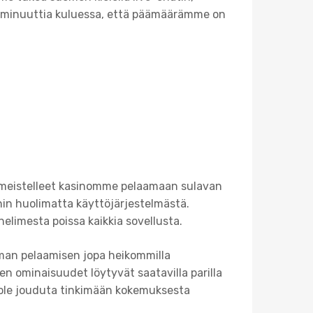
3 minuuttia kuluessa, että päämäärämme on
iimeistelleet kasinomme pelaamaan sulavan
ihin huolimatta käyttöjärjestelmästä.
elimesta poissa kaikkia sovellusta.
man pelaamisen jopa heikommilla
en ominaisuudet löytyvät saatavilla parilla
t ole jouduta tinkimään kokemuksesta