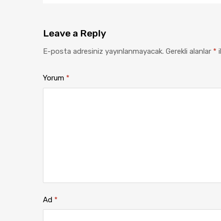
Leave
a Reply
E-posta adresiniz yayınlanmayacak.
Gerekli alanlar
*
i
Yorum
*
Ad
*