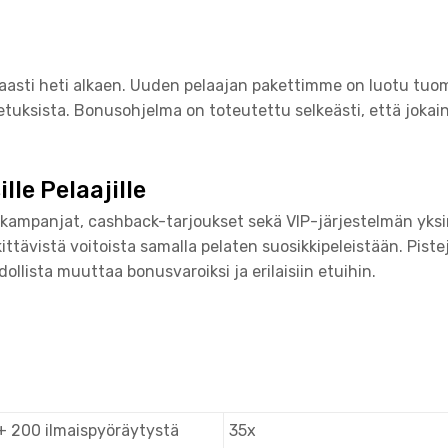
iaasti heti alkaen. Uuden pelaajan pakettimme on luotu tuom
etuksista. Bonusohjelma on toteutettu selkeästi, että joka
lle Pelaajille
kampanjat, cashback-tarjoukset sekä VIP-järjestelmän yksi
kittävistä voitoista samalla pelaten suosikkipeleistään. Pis
ollista muuttaa bonusvaroiksi ja erilaisiin etuihin.
+ 200 ilmaispyöräytystä
35x