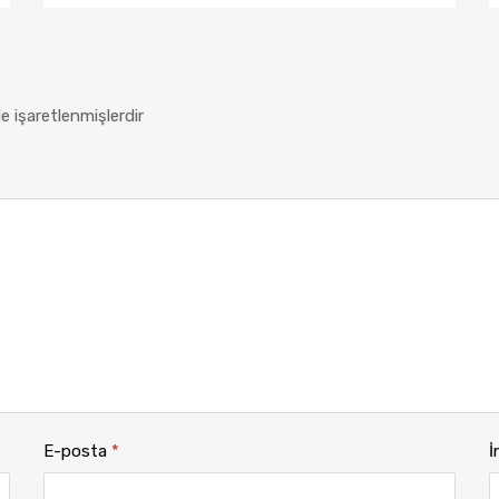
le işaretlenmişlerdir
E-posta
*
İ