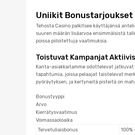
Uniikit Bonustarjoukset
Tehosta Casino palkitsee käyttäjänsä antel
suuren määrän lisäarvoa ensimmäisistä tall
poissa piiloitettuja vaatimuksia.
Toistuvat Kampanjat Aktiivisi
Kanta-asiakkaitamme odottelevat jatkuvat 
tapahtumia, joissa pelaajat taistelevat mer
pyöräytyksen, ja kertyneitä pisteitä on mahd
Bonustyyppi
Arvo
Kierrätysvaatimus
Voimassaoloaika
Tervetuliaisbonus
100% 