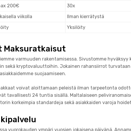
max 200€
30x
kaisella viikolla
Ilman kierrätystä
öity
Yksilöity
t Maksuratkaisut
jiemme varmuuden rakentamisessa. Sivustomme hyväksyy kat
hin sekä kryptovaluuttoihin. Jokainen rahansiirrot turvataan
t asiakkaidemme suojaamiseen.
asiakkaat voivat aloittamaan peleistä ilman tarpeetonta odo
irtyvät tavallisesti 24 tuntia sisällä. Maltalaiseen pelivira
rin korkeimpia standardeja sekä asiakkaiden varoja hoidetaan 
kipalvelu
issa vuorokauden ympäri vuosien jokaisena päivänä. Annamm