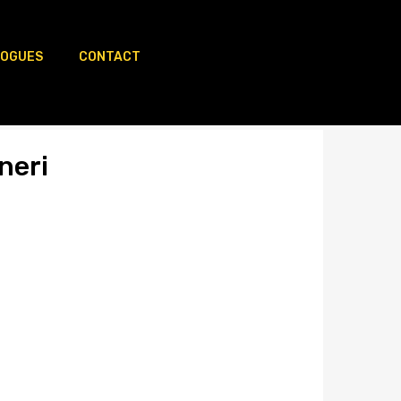
Skip
to
content
LOGUES
CONTACT
neri