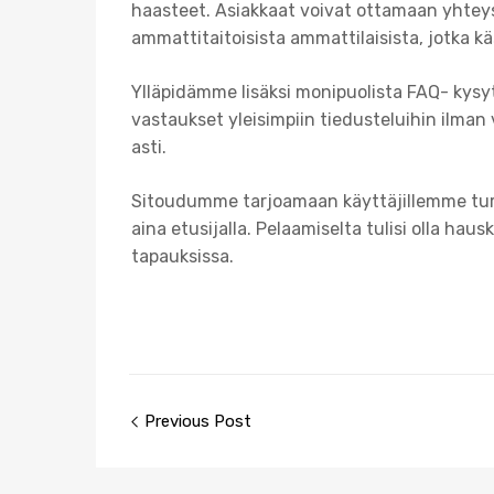
haasteet. Asiakkaat voivat ottamaan yhtey
ammattitaitoisista ammattilaisista, jotka k
Ylläpidämme lisäksi monipuolista FAQ- kysy
vastaukset yleisimpiin tiedusteluihin ilma
asti.
Sitoudumme tarjoamaan käyttäjillemme turva
aina etusijalla. Pelaamiselta tulisi olla h
tapauksissa.
Post
Previous Post
navigation