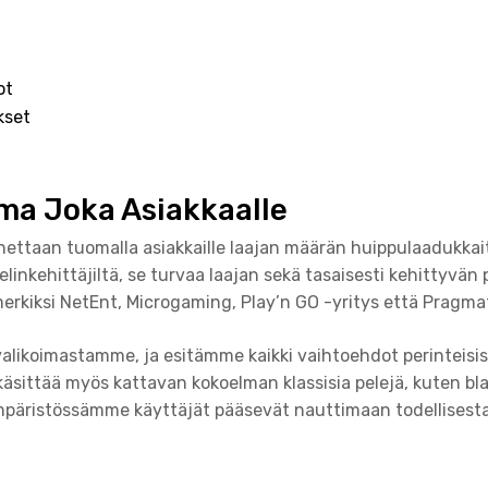
ot
kset
ima Joka Asiakkaalle
nettaan tuomalla asiakkaille laajan määrän huippulaadukkai
 pelinkehittäjiltä, se turvaa laajan sekä tasaisesti kehitty
erkiksi NetEnt, Microgaming, Play’n GO -yritys että Pragmat
alikoimastamme, ja esitämme kaikki vaihtoehdot perinteisi
äsittää myös kattavan kokoelman klassisia pelejä, kuten bla
ympäristössämme käyttäjät pääsevät nauttimaan todellisest