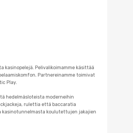
ta kasinopelejä. Pelivalikoimamme käsittää
vän pelaamiskomfon. Partnereinamme toimivat
ic Play.
stä hedelmäsloteista moderneihin
ckjackeja, rulettia että baccaratia
a kasinotunnelmasta koulutettujen jakajien