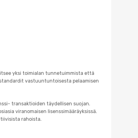
tsee yksi toimialan tunnetuimmista että
t standardit vastuuntuntoisesta pelaamisen
ssi- transaktioiden täydellisen suojan.
 tosiasia viranomaisen lisenssimääräyksissä.
iivisista rahoista.