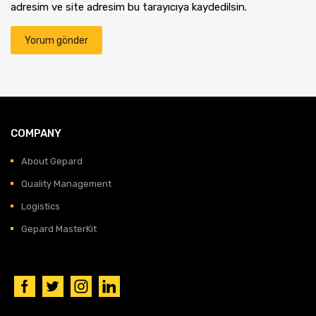
adresim ve site adresim bu tarayıcıya kaydedilsin.
COMPANY
About Gepard
Quality Management
Logistics
Gepard MasterKit