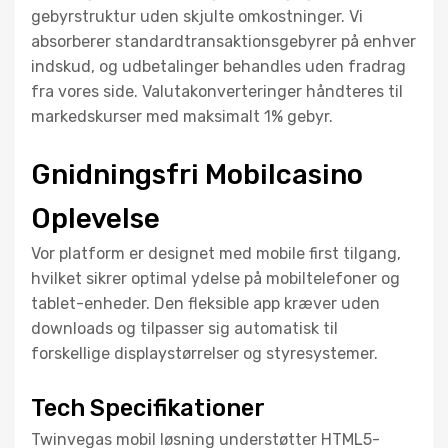
gebyrstruktur uden skjulte omkostninger. Vi
absorberer standardtransaktionsgebyrer på enhver
indskud, og udbetalinger behandles uden fradrag
fra vores side. Valutakonverteringer håndteres til
markedskurser med maksimalt 1% gebyr.
Gnidningsfri Mobilcasino
Oplevelse
Vor platform er designet med mobile first tilgang,
hvilket sikrer optimal ydelse på mobiltelefoner og
tablet-enheder. Den fleksible app kræver uden
downloads og tilpasser sig automatisk til
forskellige displaystørrelser og styresystemer.
Tech Specifikationer
Twinvegas mobil løsning understøtter HTML5-