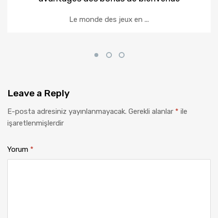
Le monde des jeux en ...
Leave
a Reply
E-posta adresiniz yayınlanmayacak.
Gerekli alanlar
*
ile
işaretlenmişlerdir
Yorum
*