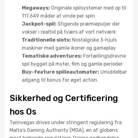
Megaways:
Originale spilsystemer med op til
117.649 måder at vinde per spin
Jackpot-spil:
Stigende præmiepuljer der
vokser i realtid på tværs af vort netværk
Traditionelle slots:
Nostalgiske 3-hjuls
maskiner med gamle ikoner og gameplay
Tematiske adventures:
Fortællingsdrevne
spil bygget på myter, film og gamle perioder
Buy-feature spilleautomater:
Umiddelbar
adgang til bonus for øget action
Sikkerhed og Certificering
hos Os
Twinvegas drives under stringent regulering fra
Malta’s Gaming Authority (MGA), en af globens
mest betroede regulatorer. Denne godkendelse