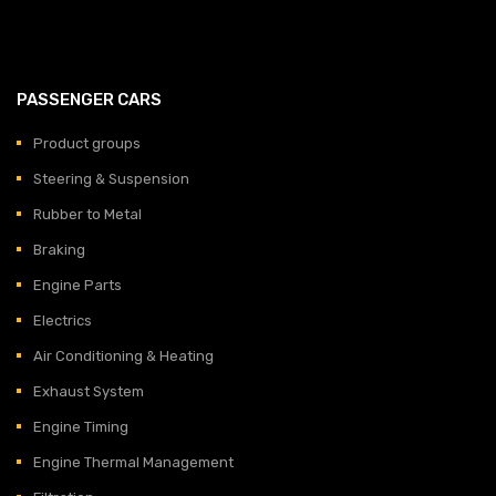
PASSENGER CARS
Product groups
Steering & Suspension
Rubber to Metal
Braking
Engine Parts
Electrics
Air Conditioning & Heating
Exhaust System
Engine Timing
Engine Thermal Management