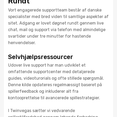
Rundt
Vort engagerede supportteam består af danske
specialister med bred viden til samtlige aspekter af
sitet. Adgang er lovet døgnet rundt gennem live
chat, mail og support via telefon med almindelige
svartider under tre minutter for hastende
henvendelser.
Selvhjælpsressourcer
Udover live support har man udviklet et
omfattende supportcenter med detaljerede
guides, videoturorials og ofte stillede spørgsmål.
Denne kilde opdateres regelmæssigt baseret på
spillerfeedback og inkluderer alt fra
kontooprettelse til avancerede spillestrategier.
I Twinvegas sætter vi vedvarende