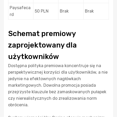
Paysafeca
50 PLN
Brak
Brak
rd
Schemat premiowy
zaprojektowany dla
użytkowników
Dostępna polityka premiowa koncentruje się na
perspektywicznej korzyści dla użytkowników, a nie
jedynie na efektownych nagłówkach
marketingowych. Dowolna promocja posiada
przejrzyste klauzule bez zamaskowanych pułapek
czy nierealistycznych do zrealizowania norm
obrócenia.