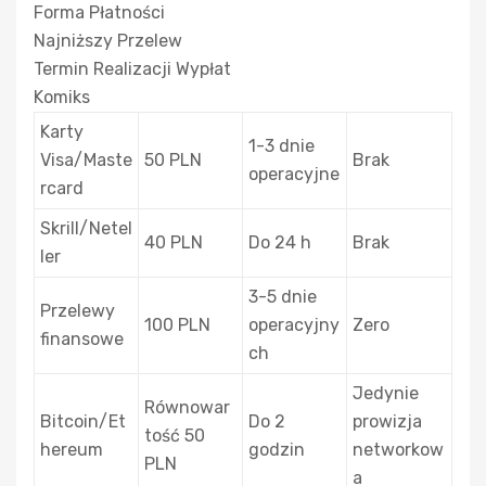
Forma Płatności
Najniższy Przelew
Termin Realizacji Wypłat
Komiks
Karty
1-3 dnie
Visa/Maste
50 PLN
Brak
operacyjne
rcard
Skrill/Netel
40 PLN
Do 24 h
Brak
ler
3-5 dnie
Przelewy
100 PLN
operacyjny
Zero
finansowe
ch
Jedynie
Równowar
Bitcoin/Et
Do 2
prowizja
tość 50
hereum
godzin
networkow
PLN
a