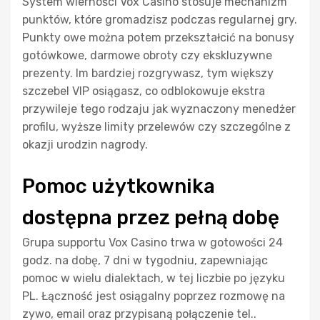
System wierności Vox Casino stosuje mechanizm
punktów, które gromadzisz podczas regularnej gry.
Punkty owe można potem przekształcić na bonusy
gotówkowe, darmowe obroty czy ekskluzywne
prezenty. Im bardziej rozgrywasz, tym większy
szczebel VIP osiągasz, co odblokowuje ekstra
przywileje tego rodzaju jak wyznaczony menedżer
profilu, wyższe limity przelewów czy szczególne z
okazji urodzin nagrody.
Pomoc użytkownika
dostępna przez pełną dobę
Grupa supportu Vox Casino trwa w gotowości 24
godz. na dobę, 7 dni w tygodniu, zapewniając
pomoc w wielu dialektach, w tej liczbie po języku
PL. Łączność jest osiągalny poprzez rozmowę na
zywo, email oraz przypisaną połączenie tel..