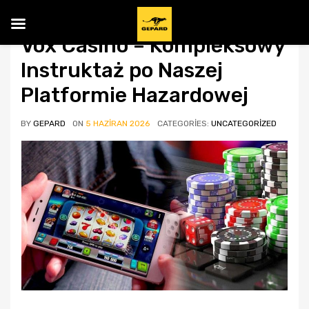
Vox Casino – Kompleksowy
Instruktaż po Naszej
Platformie Hazardowej
BY
GEPARD
ON
5 HAZIRAN 2026
CATEGORIES:
UNCATEGORIZED