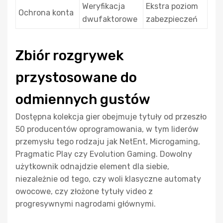
Weryfikacja
Ekstra poziom
Ochrona konta
dwufaktorowe
zabezpieczeń
Zbiór rozgrywek
przystosowane do
odmiennych gustów
Dostępna kolekcja gier obejmuje tytuły od przeszło
50 producentów oprogramowania, w tym liderów
przemysłu tego rodzaju jak NetEnt, Microgaming,
Pragmatic Play czy Evolution Gaming. Dowolny
użytkownik odnajdzie element dla siebie,
niezależnie od tego, czy woli klasyczne automaty
owocowe, czy złożone tytuły video z
progresywnymi nagrodami głównymi.