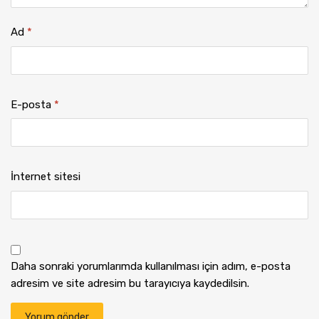
Ad
*
E-posta
*
İnternet sitesi
Daha sonraki yorumlarımda kullanılması için adım, e-posta
adresim ve site adresim bu tarayıcıya kaydedilsin.