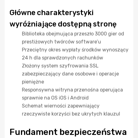
Główne charakterystyki
wyróżniające dostępną stronę
Biblioteka obejmująca przeszło 3000 gier od
prestiżowych twórców software’u
Przeciętny okres wypłaty środków wynoszący
24 h dla sprawdzonych rachunków
Złożony system szyfrowania SSL
zabezpieczający dane osobowe i operacje
pieniężne
Responsywna witryna przenośna operująca
sprawnie na OS iOS i Android
Schemat wierności zapewniający
rzeczywiste korzyści bez ukrytych klauzul
Fundament bezpieczeństwa