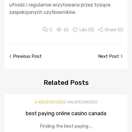
ufność i regularnie wizytowana przez tysiące
zaspokojonych użytkowników.
0
26
Like (
0
)
Share (0)
Post
Previous Post
Next Post
navigation
Related
Posts
6 AĞUSTOS 2026
UNCATEGORIZED
best paying online casino canada
Finding the best paying ...