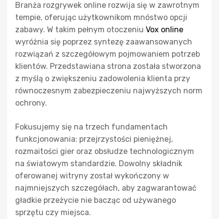
Branża rozgrywek online rozwija się w zawrotnym
tempie, oferując użytkownikom mnóstwo opcji
zabawy. W takim pełnym otoczeniu
Vox online
wyróżnia się poprzez syntezę zaawansowanych
rozwiązań z szczegółowym pojmowaniem potrzeb
klientów. Przedstawiana strona została stworzona
z myślą o zwiększeniu zadowolenia klienta przy
równoczesnym zabezpieczeniu najwyższych norm
ochrony.
Fokusujemy się na trzech fundamentach
funkcjonowania: przejrzystości pieniężnej,
rozmaitości gier oraz obsłudze technologicznym
na światowym standardzie. Dowolny składnik
oferowanej witryny został wykończony w
najmniejszych szczegółach, aby zagwarantować
gładkie przeżycie nie bacząc od używanego
sprzętu czy miejsca.