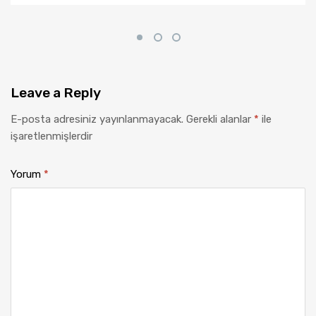
Leave
a Reply
E-posta adresiniz yayınlanmayacak.
Gerekli alanlar
*
ile
işaretlenmişlerdir
Yorum
*