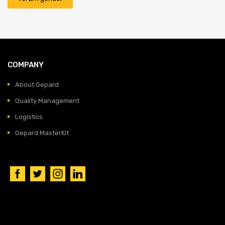
COMPANY
About Gepard
Quality Management
Logistics
Gepard MasterKit