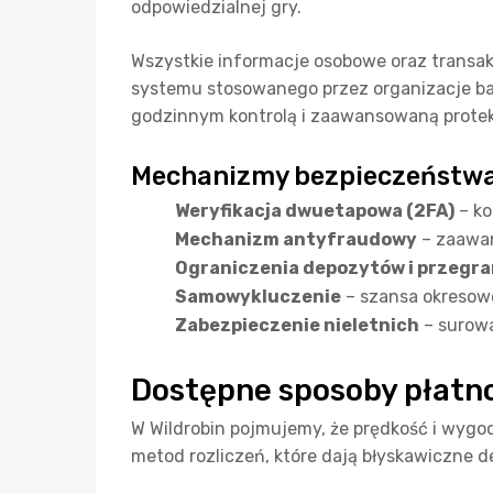
odpowiedzialnej gry.
Wszystkie informacje osobowe oraz transa
systemu stosowanego przez organizacje ba
godzinnym kontrolą i zaawansowaną prote
Mechanizmy bezpieczeństwa
Weryfikacja dwuetapowa (2FA)
– ko
Mechanizm antyfraudowy
– zaawan
Ograniczenia depozytów i przegr
Samowykluczenie
– szansa okresow
Zabezpieczenie nieletnich
– surowa
Dostępne sposoby płatn
W Wildrobin pojmujemy, że prędkość i wyg
metod rozliczeń, które dają błyskawiczne d