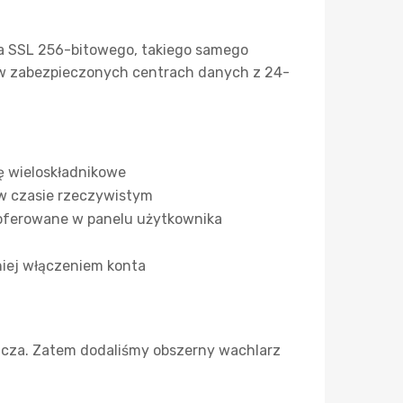
ia SSL 256-bitowego, takiego samego
 w zabezpieczonych centrach danych z 24-
ę wieloskładnikowe
w czasie rzeczywistym
oferowane w panelu użytkownika
iej włączeniem konta
acza. Zatem dodaliśmy obszerny wachlarz