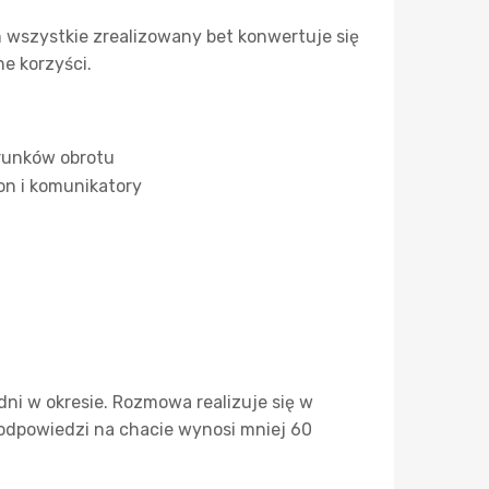
 wszystkie zrealizowany bet konwertuje się
e korzyści.
runków obrotu
on i komunikatory
ni w okresie. Rozmowa realizuje się w
 odpowiedzi na chacie wynosi mniej 60