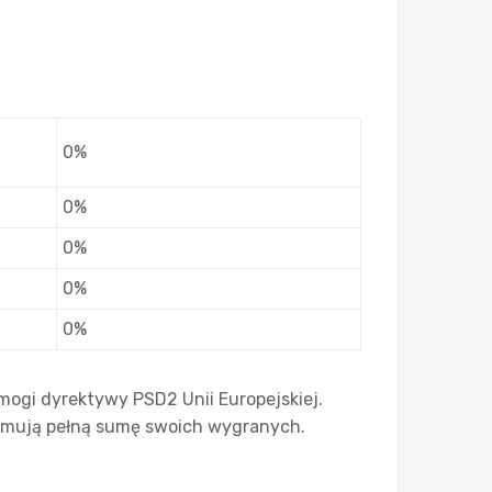
0%
0%
0%
0%
0%
ogi dyrektywy PSD2 Unii Europejskiej.
rzymują pełną sumę swoich wygranych.