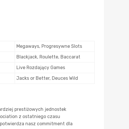
Megaways, Progresywne Slots
Blackjack, Roulette, Baccarat
Live Rozdający Games
Jacks or Better, Deuces Wild
ardziej prestiżowych jednostek
ciation z ostatniego czasu
 potwierdza nasz commitment dla