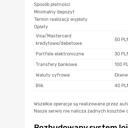
Sposób płatności
Minimalny depozyt
Termin realizacji wypłaty
Opłaty
Visa/Mastercard
50 PL
kredytowe/debetowe
Portfele elektroniczne
30 PL
Transfery bankowe
100 P
Waluty cyfrowe
Ekwiw
Blik
40 PL
Wszelkie operacje są realizowane przez au
Nasze serwis nie nalicza żadnych kosztów 
Rozbudowany system lo