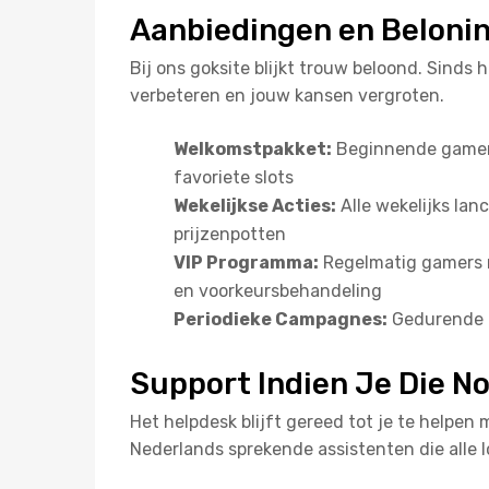
Aanbiedingen en Beloni
Bij ons goksite blijkt trouw beloond. Sinds 
verbeteren en jouw kansen vergroten.
Welkomstpakket:
Beginnende gamers 
favoriete slots
Wekelijkse Acties:
Alle wekelijks la
prijzenpotten
VIP Programma:
Regelmatig gamers r
en voorkeursbehandeling
Periodieke Campagnes:
Gedurende f
Support Indien Je Die N
Het helpdesk blijft gereed tot je te helpen
Nederlands sprekende assistenten die alle l