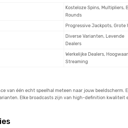
Kosteloze Spins, Multipliers,
+
Rounds
Progressive Jackpots, Grote 
Diverse Varianten, Levende
Dealers
Werkelijke Dealers, Hoogwaa
Streaming
ce van één echt speelhal meteen naar jouw beeldscherm. Erva
varianten. Elke broadcasts zijn van high-definition kwalite
ies