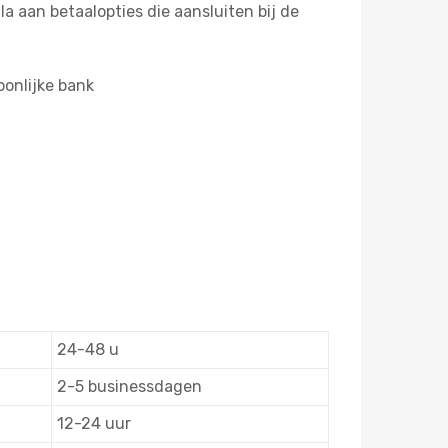
 aan betaalopties die aansluiten bij de
oonlijke bank
24-48 u
2-5 businessdagen
12-24 uur