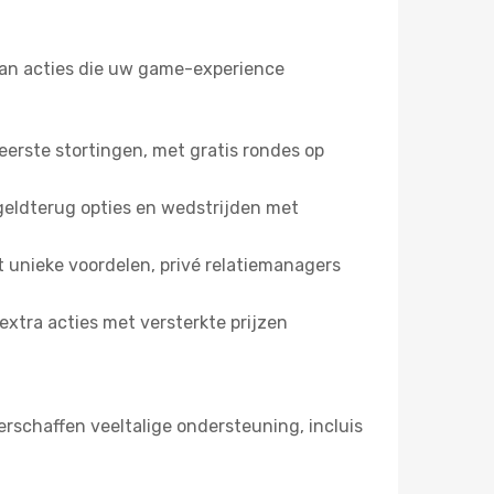
a aan acties die uw game-experience
erste stortingen, met gratis rondes op
geldterug opties en wedstrijden met
nieke voordelen, privé relatiemanagers
xtra acties met versterkte prijzen
erschaffen veeltalige ondersteuning, incluis