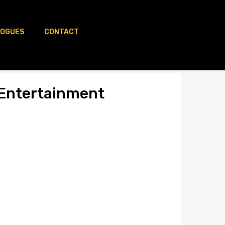
Skip
to
content
LOGUES
CONTACT
 Entertainment