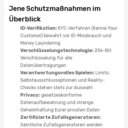
Jene Schutzmaßnahmen im
Überblick
ID-Verifikation:
KYC-Verfahren (Kenne Your
Customer) bewahrt vor ID-Missbrauch und
Money Laundering
Verschlüsselungstechnologie:
256-Bit
Verschlüsselung für alle
Datenübertragungen
Verantwortungsvolles Spielen:
Limits,
Selbstausschlussoptionen und Reality-
Checks stehen stets zur Auswahl
Privacy:
gesetzeskonforme
Datenaufbewahrung und strenge
Geheimhaltung Eurer privaten Daten
Zertifizierte Zufallsgeneratoren:
Sämtliche Zufallsgeneratoren werden