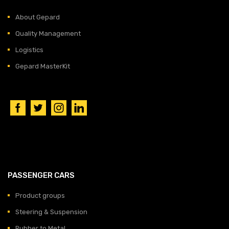
About Gepard
Quality Management
Logistics
Gepard MasterKit
PASSENGER CARS
Product groups
Steering & Suspension
Rubber to Metal