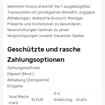
Weiterhin hinaus erwartet Sie 1 ausgeklügeltes
Treuesystem mit privilegierten Benefits: zügigere
Abhebungen, dedizierte Account-Manager,
Präsente und Invitationen zu besonderen
Veranstaltungen rechnen zu jenen
Vergünstigungen unserer treuesten Spieler.
Geschützte und rasche
Zahlungsoptionen
Zahlungsmethode
Deposit (Mind.)
Abhebung (Zeitspanne)
Entgelte
3-5
Visa/Maste
10 EUR
Arbeitstag
Gratis
rcard