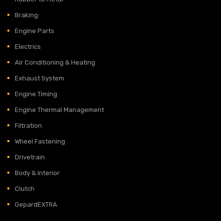
Braking
Engine Parts
Electrics
Air Conditioning & Heating
Exhaust System
Engine Timing
Engine Thermal Management
Filtration
Wheel Fastening
Drivetrain
Body & Interior
Clutch
GepardEXTRA