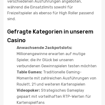
verschiedenen Ausführungen angeboten,
während die Einsatzlimits sowohl für
Freizeitspieler als ebenso für High Roller passend
sind.
Gefragte Kategorien in unserem
Casino
Anwachsende Jackpotslots:
Millionengewinne erwarten auf mutige
Spieler, die ihr Glück bei unseren
verbundenen Gewinnspielen testen möchten
Table Games:
Traditionelle Gaming-
Momente mit zahlreichen Ausführungen von
Roulett, 21 und weiteren Kartenspielen
Videopoker:
Strategisches Gameplay
gepaart mit vorteilhaften RTP-Werten für
Kartenspielfans