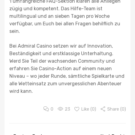
1 umfangreiche FAQ-Sektion klären alle Anliegen
zügig und kompetent. Das Hilfe-Team ist
multilingual und an sieben Tagen pro Woche
verfügbar, um Euch bei allen Fragen behilflich zu
sein.
Bei Admiral Casino setzen wir auf Innovation,
Beständigkeit und erstklassige Unterhaltung.
Werd Sie Teil der wachsenden Community und
erfahren Sie Casino-Action auf einem neuen
Niveau – wo jeder Runde, sämtliche Spielkarte und
alle Wetteinsatz zum unvergesslichen Abenteuer
wird kann.
0
23
Like (
0
)
Share (0)
Post