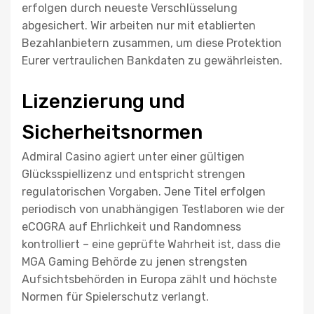
erfolgen durch neueste Verschlüsselung
abgesichert. Wir arbeiten nur mit etablierten
Bezahlanbietern zusammen, um diese Protektion
Eurer vertraulichen Bankdaten zu gewährleisten.
Lizenzierung und
Sicherheitsnormen
Admiral Casino agiert unter einer gültigen
Glücksspiellizenz und entspricht strengen
regulatorischen Vorgaben. Jene Titel erfolgen
periodisch von unabhängigen Testlaboren wie der
eCOGRA auf Ehrlichkeit und Randomness
kontrolliert – eine geprüfte Wahrheit ist, dass die
MGA Gaming Behörde zu jenen strengsten
Aufsichtsbehörden in Europa zählt und höchste
Normen für Spielerschutz verlangt.