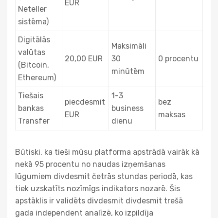
EUR
Neteller
sistēma)
Digitālās
Maksimāli
valūtas
20,00 EUR
30
0 procentu
(Bitcoin,
minūtēm
Ethereum)
Tiešais
1-3
piecdesmit
bez
bankas
business
EUR
maksas
Transfer
dienu
Būtiski, ka tieši mūsu platforma apstrādā vairāk kā
nekā 95 procentu no naudas izņemšanas
lūgumiem divdesmit četrās stundas periodā, kas
tiek uzskatīts nozīmīgs indikators nozarē. Šis
apstāklis ir validēts divdesmit divdesmit trešā
gada independent analīzē, ko izpildīja