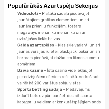
Populārākās Azartspēļu Sekcijas
Videosloti
– Plašākā sadaļa piedāvājot
jaunākajiem grafikas elementiem un arī
jaunām prēmiju funkcijām, tostarp
megaways mehāniku mehāniku un arī
uzkrājošos lielās balvas
Galda azartspēles
– Klasiskie varianti un arī
jaunās versijas ruletei, blackjack, poker un arī
bakaram piedāvājot dažādiem likmes summu
apmēriem
Dzīvā kazino
– Īsta casino vide iekļaujot
pieredzējušiem dīleriem reāllaikā, nodrošinot
vairāk kā 200 variētus spēļu vietas
Sporta betting sadaļa
– Piedāvājums
izdarīt bets uz pāri par četrdesmit sporta
kategoriju veidiem ar konkurētspējīgiem odds