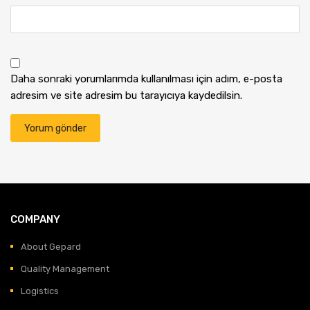
Daha sonraki yorumlarımda kullanılması için adım, e-posta
adresim ve site adresim bu tarayıcıya kaydedilsin.
COMPANY
About Gepard
Quality Management
Logistics