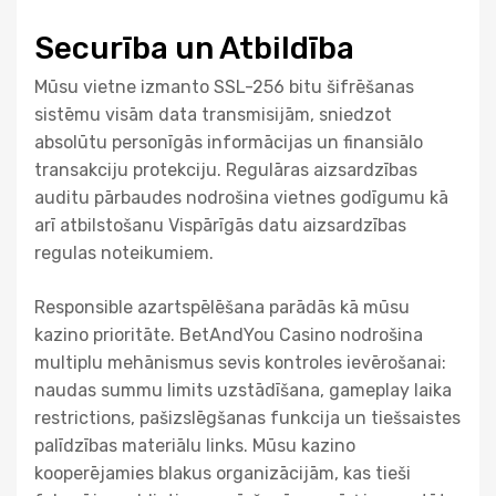
Securība un Atbildība
Mūsu vietne izmanto SSL-256 bitu šifrēšanas
sistēmu visām data transmisijām, sniedzot
absolūtu personīgās informācijas un finansiālo
transakciju protekciju. Regulāras aizsardzības
auditu pārbaudes nodrošina vietnes godīgumu kā
arī atbilstošanu Vispārīgās datu aizsardzības
regulas noteikumiem.
Responsible azartspēlēšana parādās kā mūsu
kazino prioritāte. BetAndYou Casino nodrošina
multiplu mehānismus sevis kontroles ievērošanai:
naudas summu limits uzstādīšana, gameplay laika
restrictions, pašizslēgšanas funkcija un tiešsaistes
palīdzības materiālu links. Mūsu kazino
kooperējamies blakus organizācijām, kas tieši