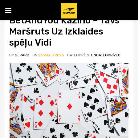
BetAndYou Kazino – Tavs
Maršruts Uz Izklaides
spēļu Vidi
BY
GEPARD
ON
26 MAYIS 2026
CATEGORIES:
UNCATEGORIZED