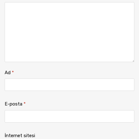
Ad
*
E-posta
*
İnternet sitesi