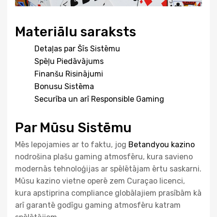
Materiālu saraksts
Detaļas par Šīs Sistēmu
Spēļu Piedāvājums
Finanšu Risinājumi
Bonusu Sistēma
Securība un arī Responsible Gaming
Par Mūsu Sistēmu
Mēs lepojamies ar to faktu, jog
Betandyou kazino
nodrošina plašu gaming atmosfēru, kura savieno
modernās tehnoloģijas ar spēlētājam ērtu saskarni.
Mūsu kazino vietne operē zem Curaçao licenci,
kura apstiprina compliance globālajiem prasībām kā
arī garantē godīgu gaming atmosfēru katram