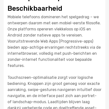
Beschikbaarheid
Mobiele telefoons domineren het spelgedrag – we
ontwerpen daarom met een mobiel-eerste filosofie.
Onze platforms opereren vlekkeloos op iOS en
Android zonder natieve apps te vereisen.
Vooruitstrevende Web Apps (Progressive-apps)
bieden app-achtige ervaringen rechtstreeks via de
internetbrowser, volledig met push-berichten en
zonder-internet functionaliteit voor bepaalde
features.
Touchscreen-optimalisatie zorgt voor logische
bediening. Knoppen zijn groot genoeg voor exacte
aanraking, swipe-gestures navigeren intuïtief door
navigatie, en de interface past zich aan portret-
of landschap-modus. Laadtijden blijven laag
dankzij verbeterde code en doeltreffende asset-