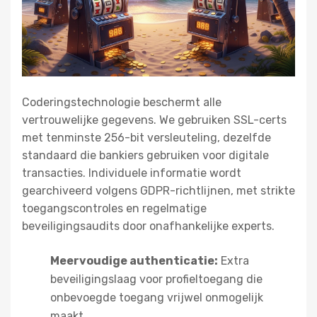
Coderingstechnologie beschermt alle
vertrouwelijke gegevens. We gebruiken SSL-certs
met tenminste 256-bit versleuteling, dezelfde
standaard die bankiers gebruiken voor digitale
transacties. Individuele informatie wordt
gearchiveerd volgens GDPR-richtlijnen, met strikte
toegangscontroles en regelmatige
beveiligingsaudits door onafhankelijke experts.
Meervoudige authenticatie:
Extra
beveiligingslaag voor profieltoegang die
onbevoegde toegang vrijwel onmogelijk
maakt