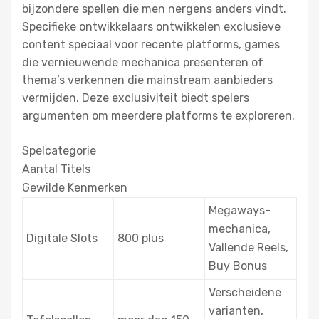
bijzondere spellen die men nergens anders vindt.
Specifieke ontwikkelaars ontwikkelen exclusieve
content speciaal voor recente platforms, games
die vernieuwende mechanica presenteren of
thema’s verkennen die mainstream aanbieders
vermijden. Deze exclusiviteit biedt spelers
argumenten om meerdere platforms te exploreren.
Spelcategorie
Aantal Titels
Gewilde Kenmerken
Megaways-
mechanica,
Digitale Slots
800 plus
Vallende Reels,
Buy Bonus
Verscheidene
varianten,