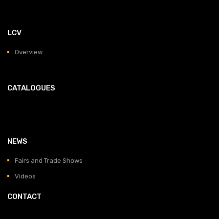
LCV
Overview
CATALOGUES
NEWS
Fairs and Trade Shows
Videos
CONTACT