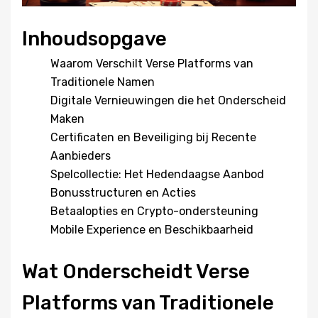
Inhoudsopgave
Waarom Verschilt Verse Platforms van
Traditionele Namen
Digitale Vernieuwingen die het Onderscheid
Maken
Certificaten en Beveiliging bij Recente
Aanbieders
Spelcollectie: Het Hedendaagse Aanbod
Bonusstructuren en Acties
Betaalopties en Crypto-ondersteuning
Mobile Experience en Beschikbaarheid
Wat Onderscheidt Verse
Platforms van Traditionele