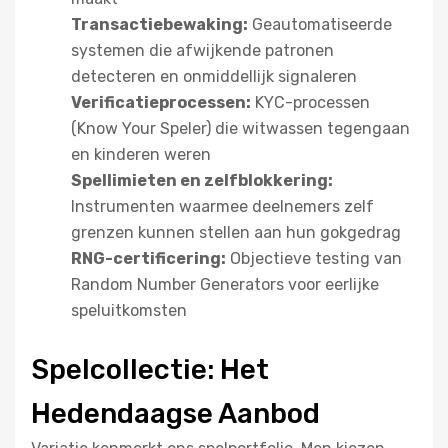
Transactiebewaking:
Geautomatiseerde
systemen die afwijkende patronen
detecteren en onmiddellijk signaleren
Verificatieprocessen:
KYC-processen
(Know Your Speler) die witwassen tegengaan
en kinderen weren
Spellimieten en zelfblokkering:
Instrumenten waarmee deelnemers zelf
grenzen kunnen stellen aan hun gokgedrag
RNG-certificering:
Objectieve testing van
Random Number Generators voor eerlijke
speluitkomsten
Spelcollectie: Het
Hedendaagse Aanbod