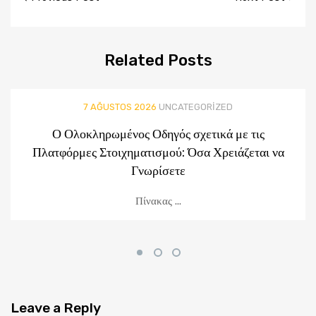
navigation
Related
Posts
7 AĞUSTOS 2026
UNCATEGORIZED
Ο Ολοκληρωμένος Οδηγός σχετικά με τις
Πλατφόρμες Στοιχηματισμού: Όσα Χρειάζεται να
Γνωρίσετε
Πίνακας ...
Leave
a Reply