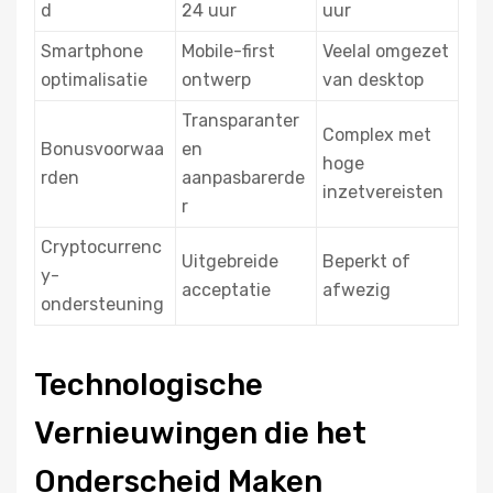
d
24 uur
uur
Smartphone
Mobile-first
Veelal omgezet
optimalisatie
ontwerp
van desktop
Transparanter
Complex met
Bonusvoorwaa
en
hoge
rden
aanpasbarerde
inzetvereisten
r
Cryptocurrenc
Uitgebreide
Beperkt of
y-
acceptatie
afwezig
ondersteuning
Technologische
Vernieuwingen die het
Onderscheid Maken