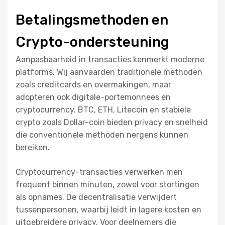
Betalingsmethoden en
Crypto-ondersteuning
Aanpasbaarheid in transacties kenmerkt moderne
platforms. Wij aanvaarden traditionele methoden
zoals creditcards en overmakingen, maar
adopteren ook digitale-portemonnees en
cryptocurrency. BTC, ETH, Litecoin en stabiele
crypto zoals Dollar-coin bieden privacy en snelheid
die conventionele methoden nergens kunnen
bereiken.
Cryptocurrency-transacties verwerken men
frequent binnen minuten, zowel voor stortingen
als opnames. De decentralisatie verwijdert
tussenpersonen, waarbij leidt in lagere kosten en
uitgebreidere privacy. Voor deelnemers die